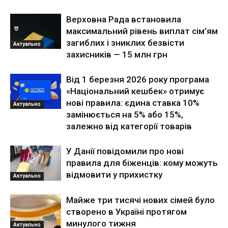
Верховна Рада встановила
максимальний рівень виплат сім’ям
загиблих і зниклих безвісти
Актуально
захисників — 15 млн грн
Від 1 березня 2026 року програма
«Національний кешбек» отримує
нові правила: єдина ставка 10%
Актуально
замінюється на 5% або 15%,
залежно від категорії товарів
У Данії повідомили про нові
правила для біженців: кому можуть
відмовити у прихистку
Актуально
Майже три тисячі нових сімей було
створено в Україні протягом
минулого тижня
Актуально