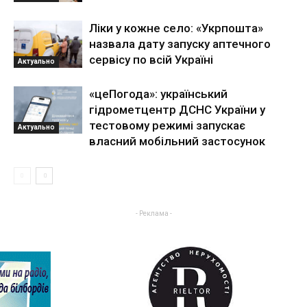
Ліки у кожне село: «Укрпошта»
назвала дату запуску аптечного
сервісу по всій Україні
Актуально
«цеПогода»: український
гідрометцентр ДСНС України у
тестовому режимі запускає
Актуально
власний мобільний застосунок
- Реклама -