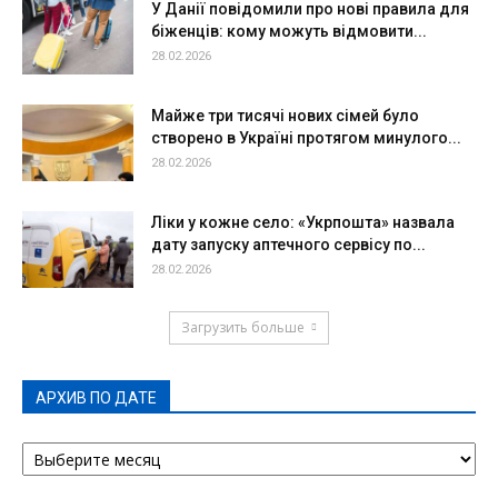
У Данії повідомили про нові правила для
біженців: кому можуть відмовити...
28.02.2026
Майже три тисячі нових сімей було
створено в Україні протягом минулого...
28.02.2026
Ліки у кожне село: «Укрпошта» назвала
дату запуску аптечного сервісу по...
28.02.2026
Загрузить больше
АРХИВ ПО ДАТЕ
АРХИВ
ПО
ДАТЕ