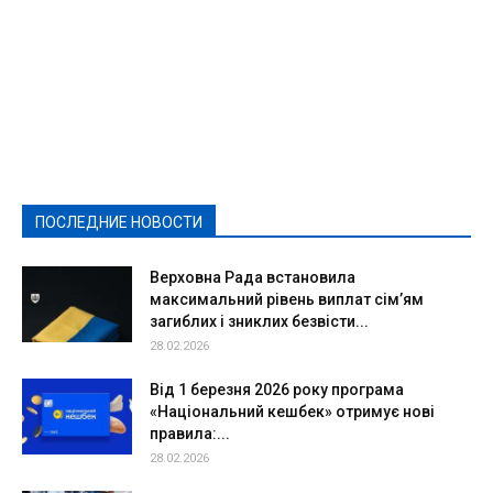
Featured
Актуально
Ваши права
Видеосюжеты
Власть
Выборы - 2021
Выборы-2020
Город
Досуг
Е-декларації
Здоровье
Конкурсы
Криминал и Происшествия
Культура
Новости
Образование
Политическая реклама
Реклама
Слово - народу
Спорт
Твори добро
Фоторепортажи
ПОСЛЕДНИЕ НОВОСТИ
Подробнее
Верховна Рада встановила
максимальний рівень виплат сім’ям
загиблих і зниклих безвісти...
28.02.2026
Від 1 березня 2026 року програма
«Національний кешбек» отримує нові
правила:...
28.02.2026