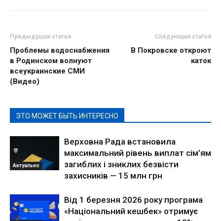
Предыдущая статья
Следующая статья
Проблемы водоснабжения
В Покровске откроют
в Родинском волнуют
каток
всеукраинские СМИ
(Видео)
ЭТО МОЖЕТ БЫТЬ ИНТЕРЕСНО
Верховна Рада встановила
максимальний рівень виплат сім’ям
загиблих і зниклих безвісти
Актуально
захисників — 15 млн грн
Від 1 березня 2026 року програма
«Національний кешбек» отримує