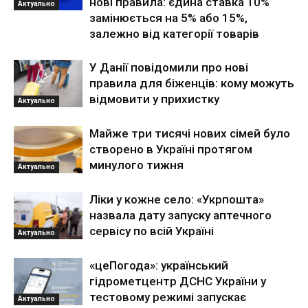
нові правила: єдина ставка 10%
Актуально
замінюється на 5% або 15%,
залежно від категорії товарів
У Данії повідомили про нові
правила для біженців: кому можуть
відмовити у прихистку
Актуально
Майже три тисячі нових сімей було
створено в Україні протягом
минулого тижня
Актуально
Ліки у кожне село: «Укрпошта»
назвала дату запуску аптечного
сервісу по всій Україні
Актуально
«цеПогода»: український
гідрометцентр ДСНС України у
тестовому режимі запускає
Актуально