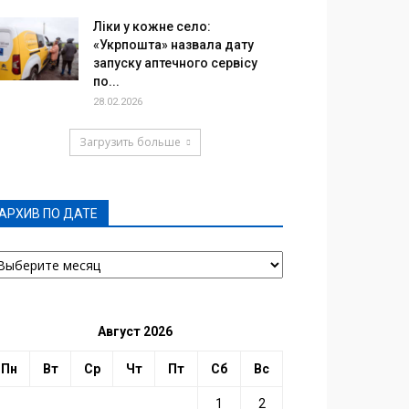
Ліки у кожне село:
«Укрпошта» назвала дату
запуску аптечного сервісу
по...
28.02.2026
Загрузить больше
АРХИВ ПО ДАТЕ
РХИВ
О
АТЕ
Август 2026
Пн
Вт
Ср
Чт
Пт
Сб
Вс
1
2