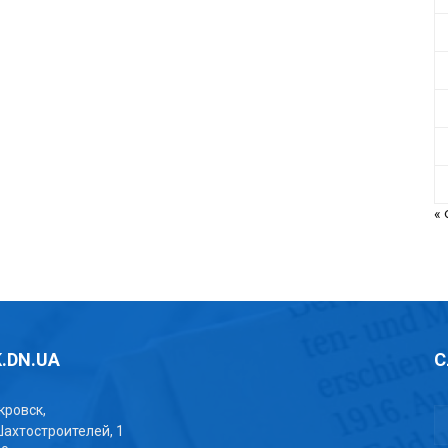
«
.DN.UA
С
окровск,
Шахтостроителей, 1