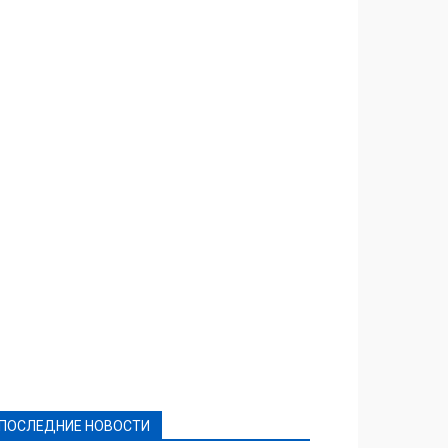
Featured
Актуально
Ваши права
Видеосюжеты
Власть
Выборы - 2021
Выборы-2020
Город
Досуг
Е-декларації
Здоровье
Конкурсы
Криминал и Происшествия
Культура
Новости
Образование
Политическая реклама
Реклама
Слово - народу
Спорт
Твори добро
Фоторепортажи
ПОСЛЕДНИЕ НОВОСТИ
Подробнее