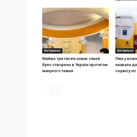
Актуально
Актуально
Майже три тисячі нових сімей
Ліки у кож
було створено в Україні протягом
назвала да
минулого тижня
сервісу по 