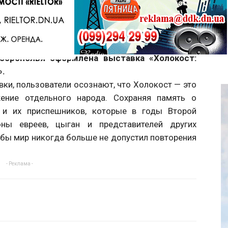
Telegram
памяти жертв Холокоста. К этой скорбной
оброполья оформлена выставка «Холокост:
».
и, пользователи осознают, что Холокост — это
жение отдельного народа. Сохраняя память о
в и их приспешников, которые в годы Второй
ны евреев, цыган и представителей других
обы мир никогда больше не допустил повторения
- Реклама -