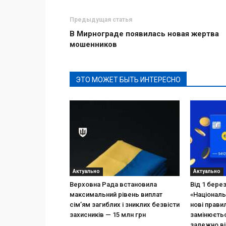
Предыдущая статья
В Мирнограде появилась новая жертва
мошенников
ЭТО МОЖЕТ БЫТЬ ИНТЕРЕСНО
Актуально
Актуально
Верховна Рада встановила
Від 1 бере
максимальний рівень виплат
«Національ
сім’ям загиблих і зниклих безвісти
нові прави
захисників — 15 млн грн
замінюєтьс
залежно ві