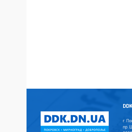
DDK
г. П
пр. 