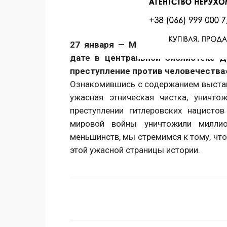
Facebook
Twitter
Поделиться
27 января — Международный день 
дате в центральной библиотеке Д
преступление против человечества
Ознакомившись с содержанием выставк
ужасная этническая чистка, уничто
преступлении гитлеровских нацисто
мировой войны уничтожили миллио
меньшинств, мы стремимся к тому, чт
этой ужасной страницы истории.
Поделиться