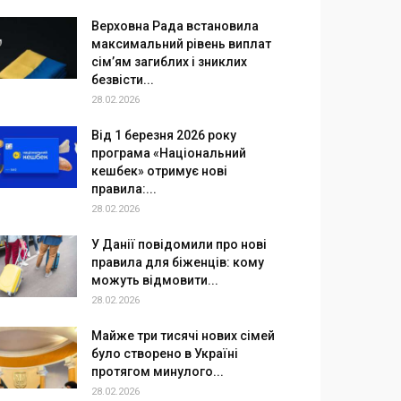
Верховна Рада встановила
максимальний рівень виплат
сім’ям загиблих і зниклих
безвісти...
28.02.2026
Від 1 березня 2026 року
програма «Національний
кешбек» отримує нові
правила:...
28.02.2026
У Данії повідомили про нові
правила для біженців: кому
можуть відмовити...
28.02.2026
Майже три тисячі нових сімей
було створено в Україні
протягом минулого...
28.02.2026