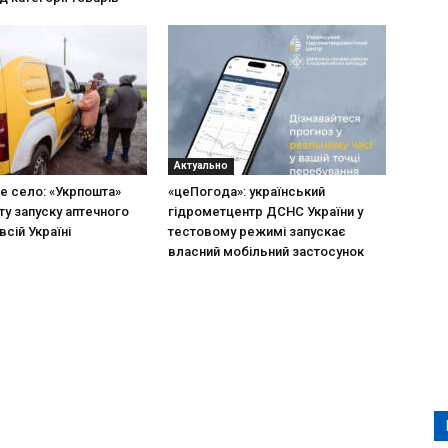
Актуально
не село: «Укрпошта»
«цеПогода»: український
ту запуску аптечного
гідрометцентр ДСНС України у
всій Україні
тестовому режимі запускає
власний мобільний застосунок