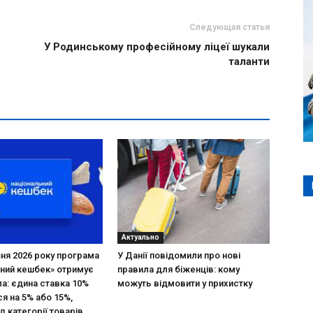
Следующая статья
У Родинському професійному ліцеї шукали
таланти
Актуально
зня 2026 року програма
У Данії повідомили про нові
ний кешбек» отримує
правила для біженців: кому
ла: єдина ставка 10%
можуть відмовити у прихистку
я на 5% або 15%,
д категорії товарів