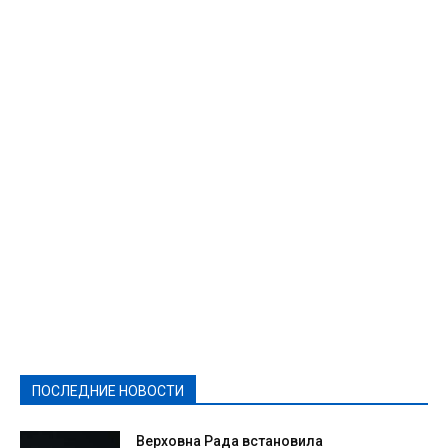
Featured
Актуально
Ваши права
Видеосюжеты
Власть
Выборы - 2021
Выборы-2020
Город
Досуг
Е-декларації
Здоровье
Конкурсы
Криминал и Происшествия
Культура
Новости
Образование
Политическая реклама
Реклама
Слово - народу
Спорт
Твори добро
Фоторепортажи
ПОСЛЕДНИЕ НОВОСТИ
Подробнее
Верховна Рада встановила