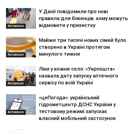
У Данії повідомили про нові
правила для біженців: кому можуть
відмовити у прихистку
Актуально
Майже три тисячі нових сімей було
створено в Україні протягом
минулого тижня
Актуально
Ліки у кожне село: «Укрпошта»
назвала дату запуску аптечного
сервісу по всій Україні
Актуально
«цеПогода»: український
гідрометцентр ДСНС України у
тестовому режимі запускає
Актуально
власний мобільний застосунок