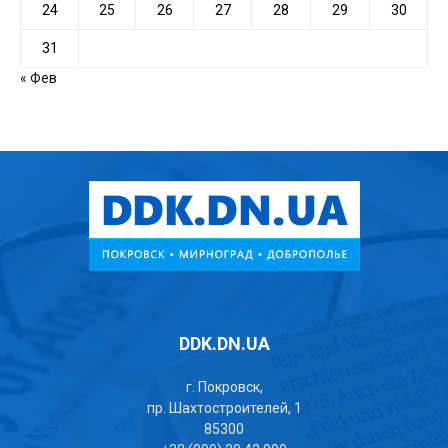
24
25
26
27
28
29
30
31
« Фев
DDK.DN.UA
г. Покровск,
пр. Шахтостроителей, 1
85300