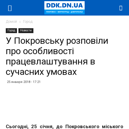
Домой
Город
Город
Новости
У Покровську розповіли
про особливості
працевлаштування в
сучасних умовах
25 января 2018 - 17:21
Facebook
Twitter
Telegram
WhatsApp
Vibe
Сьогодні, 25 січня, до Покровського міського