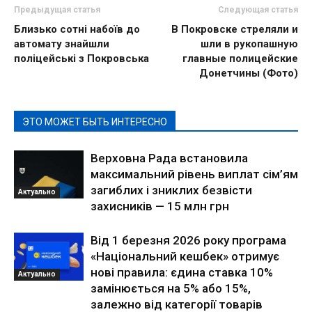
Предыдущая статья
Следующая статья
Близько сотні набоїв до
В Покровске стреляли и
автомату знайшли
шли в рукопашную
поліцейські з Покровська
главные полицейские
Донетчины (Фото)
ЭТО МОЖЕТ БЫТЬ ИНТЕРЕСНО
Верховна Рада встановила
максимальний рівень виплат сім’ям
загиблих і зниклих безвісти
Актуально
захисників — 15 млн грн
Від 1 березня 2026 року програма
«Національний кешбек» отримує
нові правила: єдина ставка 10%
Актуально
замінюється на 5% або 15%,
залежно від категорії товарів