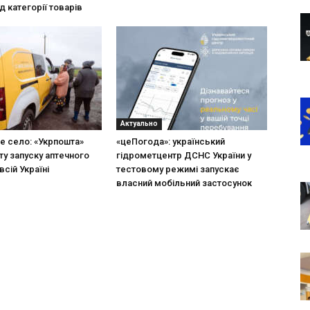
д категорії товарів
Актуально
не село: «Укрпошта»
«цеПогода»: український
ту запуску аптечного
гідрометцентр ДСНС України у
всій Україні
тестовому режимі запускає
власний мобільний застосунок