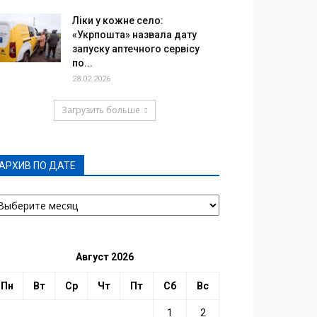
Ліки у кожне село:
«Укрпошта» назвала дату
запуску аптечного сервісу
по...
28.02.2026
Загрузить больше
АРХИВ ПО ДАТЕ
РХИВ
О
АТЕ
Август 2026
Пн
Вт
Ср
Чт
Пт
Сб
Вс
1
2