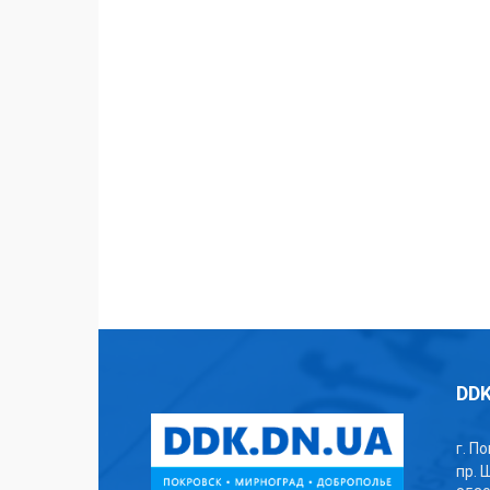
DDK
г. П
пр. 