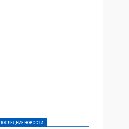
Featured
Актуально
Ваши права
Видеосюжеты
Власть
Выборы - 2021
Выборы-2020
Город
Досуг
Е-декларації
Здоровье
Конкурсы
Криминал и Происшествия
Культура
Новости
Образование
Политическая реклама
Реклама
Слово - народу
Спорт
Твори добро
Фоторепортажи
ПОСЛЕДНИЕ НОВОСТИ
Подробнее