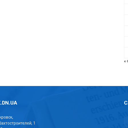
«
.DN.UA
С
окровск,
Шахтостроителей, 1