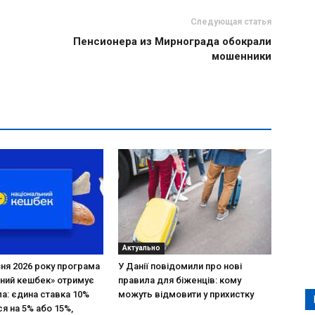
Следующая статья
Пенсионера из Мирнограда обокрали
мошенники
Актуально
зня 2026 року програма
У Данії повідомили про нові
ний кешбек» отримує
правила для біженців: кому
ла: єдина ставка 10%
можуть відмовити у прихистку
я на 5% або 15%,