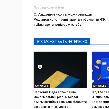
Предыдущая статья
С. Андрійченко та можновладці
Родинського привітали футболістів ФК
«Шахтар» з ювілеєм клубу
ЭТО МОЖЕТ БЫТЬ ИНТЕРЕСНО
Актуально
Актуально
Верховна Рада встановила
Від 1 бере
максимальний рівень виплат
«Національ
сім’ям загиблих і зниклих безвісти
нові прави
захисників — 15 млн грн
замінюєтьс