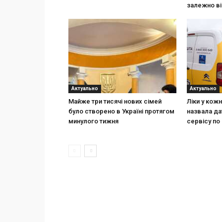
залежно ві
Актуально
Актуально
Майже три тисячі нових сімей
Ліки у кож
було створено в Україні протягом
назвала да
минулого тижня
сервісу по 