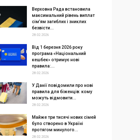
Верховна Рада встановила
максимальний рівень виплат
сім’ям загиблих і зниклих
безвісти...
28.02.2026
Від 1 березня 2026 року
програма «Національний
кешбек» отримує нові
правила:...
28.02.2026
У Данії повідомили про нові
правила для біженців: кому
можуть відмовити...
28.02.2026
Майже три тисячі нових сімей
було створено в Україні
протягом минулого...
28.02.2026