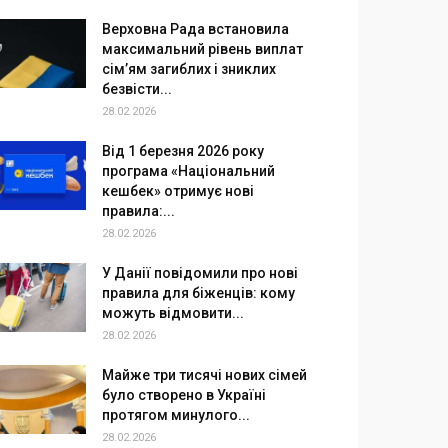
Верховна Рада встановила
максимальний рівень виплат
сім’ям загиблих і зниклих
безвісти...
28.02.2026
Від 1 березня 2026 року
програма «Національний
кешбек» отримує нові
правила:...
28.02.2026
У Данії повідомили про нові
правила для біженців: кому
можуть відмовити...
28.02.2026
Майже три тисячі нових сімей
було створено в Україні
протягом минулого...
28.02.2026