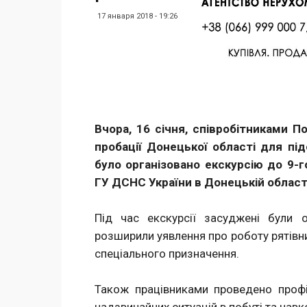
17 января 2018 - 19:26
Facebook
Twitter
Поделиться
Вчора, 16 січня, співробітниками П
пробації Донецької області для пі
було організовано екскурсію до 9
ГУ ДСНС України в Донецькій област
Під час екскурсії засуджені були 
розширили уявлення про роботу рятівни
спеціального призначення.
Також працівниками проведено профі