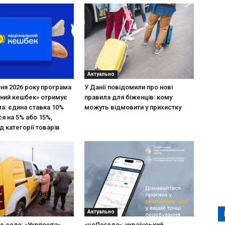
Актуально
зня 2026 року програма
У Данії повідомили про нові
ний кешбек» отримує
правила для біженців: кому
ла: єдина ставка 10%
можуть відмовити у прихистку
я на 5% або 15%,
д категорії товарів
Актуально
не село: «Укрпошта»
«цеПогода»: український