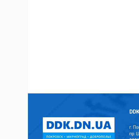
DDK
г. П
пр. 