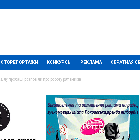
ФОТОРЕПОРТАЖИ
КОНКУРСЫ
РЕКЛАМА
ОБРАТНАЯ С
ілу пробації розповіли про роботу рятівників
ровського відділу
и про роботу