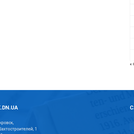
«
.DN.UA
С
окровск,
Шахтостроителей, 1