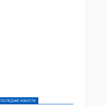
Featured
Актуально
Ваши права
Видеосюжеты
Власть
Выборы - 2021
Выборы-2020
Город
Досуг
Е-декларації
Здоровье
Конкурсы
Криминал и Происшествия
Культура
Новости
Образование
Политическая реклама
Реклама
Слово - народу
Спорт
Твори добро
Фоторепортажи
ПОСЛЕДНИЕ НОВОСТИ
Подробнее