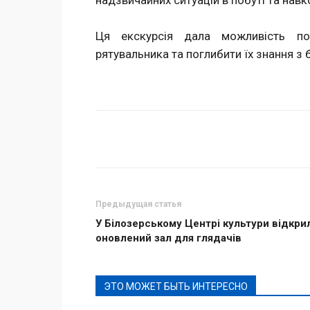
надзвичайних ситуацій в побуті та на
Ця екскурсія дала можливість по
рятувальника та поглибити їх знання з 
Поделиться
Предыдущая статья
У Білозерському Центрі культури відкри
оновлений зал для глядачів
ЭТО МОЖЕТ БЫТЬ ИНТЕРЕСНО