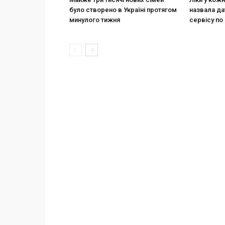
було створено в Україні протягом
назвала да
минулого тижня
сервісу по 