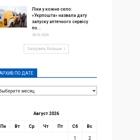
Ліки у кожне село:
«Укрпошта» назвала дату
запуску аптечного сервісу
по...
28.02.2026
Загрузить больше
АРХИВ ПО ДАТЕ
РХИВ
О
АТЕ
Август 2026
Пн
Вт
Ср
Чт
Пт
Сб
Вс
1
2