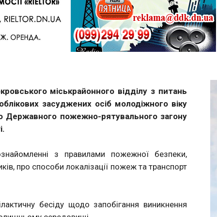
Telegram
окровського міськрайонного відділу з питань
доблікових засуджених осіб молодіжного віку
-го Державного пожежно-рятувального загону
і.
ознайомленні з правилами пожежної безпеки,
ків, про способи локалізації пожеж та транспорт
лактичну бесіду щодо запобігання виникнення