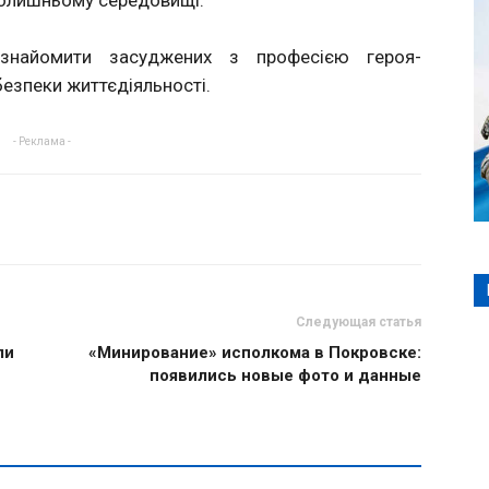
вколишньому середовищі.
знайомити засуджених з професією героя-
безпеки життєдіяльності.
- Реклама -
Следующая статья
ли
«Минирование» исполкома в Покровске:
появились новые фото и данные