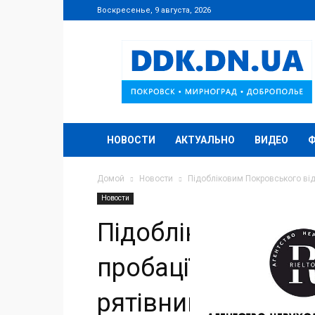
Воскресенье, 9 августа, 2026
DDK.DN.UA
НОВОСТИ
АКТУАЛЬНО
ВИДЕО
Домой
Новости
Підобліковим Покровського відд
Новости
Підобліковим Пок
пробації розповіл
рятівників