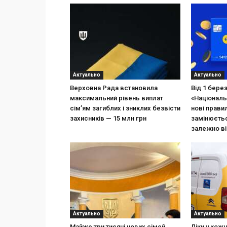
Актуально
Актуально
Верховна Рада встановила
Від 1 бере
максимальний рівень виплат
«Національ
сім’ям загиблих і зниклих безвісти
нові прави
захисників — 15 млн грн
замінюєтьс
залежно ві
Актуально
Актуально
Майже три тисячі нових сімей
Ліки у кож