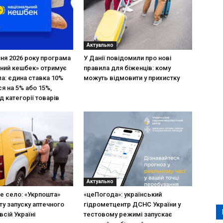
Актуально
зня 2026 року програма
У Данії повідомили про нові
ний кешбек» отримує
правила для біженців: кому
ла: єдина ставка 10%
можуть відмовити у прихистку
я на 5% або 15%,
д категорії товарів
Актуально
не село: «Укрпошта»
«цеПогода»: український
ту запуску аптечного
гідрометцентр ДСНС України у
всій Україні
тестовому режимі запускає