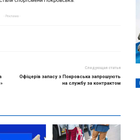
 стали спортсмени Покровська.
- Реклама -
Следующая статья
а
Офіцерів запасу з Покровська запрошують
о»
на службу за контрактом