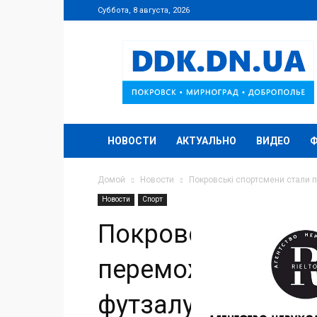
Суббота, 8 августа, 2026
DDK.DN.UA
НОВОСТИ
АКТУАЛЬНО
ВИДЕО
Домой
Новости
Покровські спортсмени стали 
Новости
Спорт
Покровські спорт
переможцями дитя
футзалу