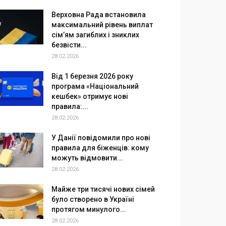
Верховна Рада встановила
максимальний рівень виплат
сім’ям загиблих і зниклих
безвісти...
28.02.2026
Від 1 березня 2026 року
програма «Національний
кешбек» отримує нові
правила:...
28.02.2026
У Данії повідомили про нові
правила для біженців: кому
можуть відмовити...
28.02.2026
Майже три тисячі нових сімей
було створено в Україні
протягом минулого...
28.02.2026