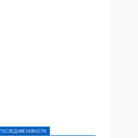
Featured
Актуально
Ваши права
Видеосюжеты
Власть
Выборы - 2021
Выборы-2020
Город
Досуг
Е-декларації
Здоровье
Конкурсы
Криминал и Происшествия
Культура
Новости
Образование
Политическая реклама
Реклама
Слово - народу
Спорт
Твори добро
Фоторепортажи
ПОСЛЕДНИЕ НОВОСТИ
Подробнее