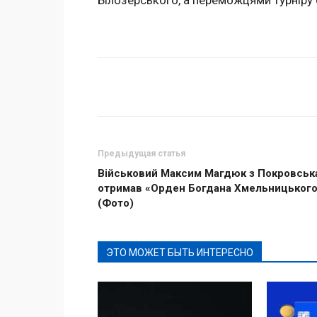
Білозерського, а переможцями турніру
Поделиться
Предыдущая статья
Військовий Максим Магдюк з Покровськ
отримав «Орден Богдана Хмельницьког
(Фото)
ЭТО МОЖЕТ БЫТЬ ИНТЕРЕСНО