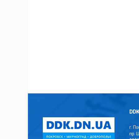
DDK
г. П
пр. 