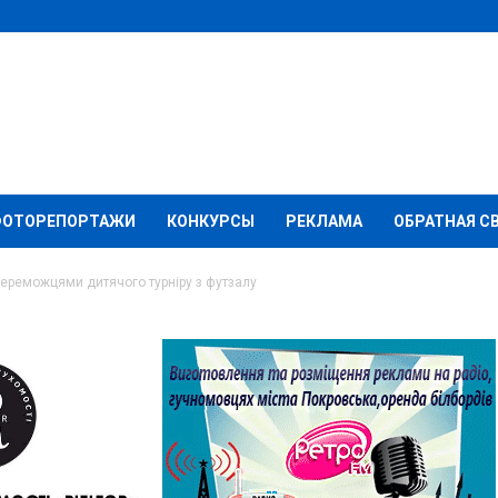
ФОТОРЕПОРТАЖИ
КОНКУРСЫ
РЕКЛАМА
ОБРАТНАЯ С
переможцями дитячого турніру з футзалу
смени стали
чого турніру з