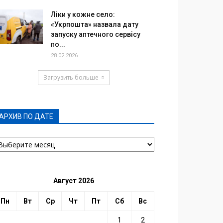
Ліки у кожне село:
«Укрпошта» назвала дату
запуску аптечного сервісу
по...
28.02.2026
Загрузить больше
АРХИВ ПО ДАТЕ
РХИВ
О
АТЕ
Август 2026
Пн
Вт
Ср
Чт
Пт
Сб
Вс
1
2