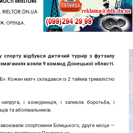
Telegram
цу спорту відбувся дитячий турнір з футзалу
 змаганнях взяли 9 команд Донецької області.
«Б». Кожен матч складався із 2 таймів тривалістю
пруга, і конкуренція, і запекла боротьба, і
вців та вболівальників.
завоювали спортсмени Білицького, друге місце —