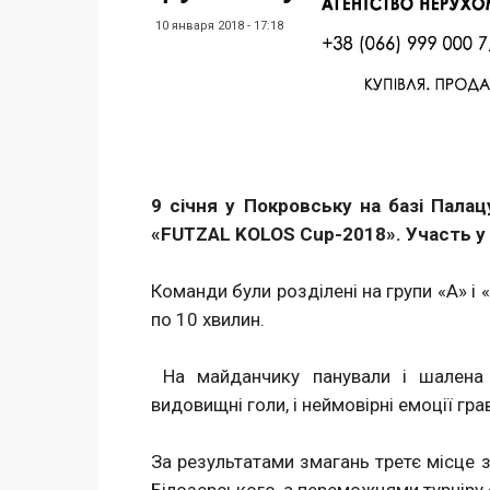
10 января 2018 - 17:18
Facebook
Twitter
Поделиться
9 січня у Покровську на базі Пала
«FUTZAL
KOLOS
Сup
-2018». Участь у
Команди були розділені на групи «А» і 
по 10 хвилин.
На майданчику панували і шалена на
видовищні голи, і неймовірні емоції гра
За результатами змагань третє місце 