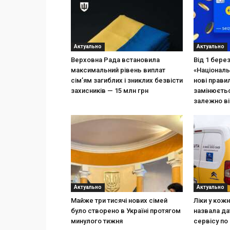
Актуально
Актуально
Верховна Рада встановила
Від 1 бере
максимальний рівень виплат
«Національ
сім’ям загиблих і зниклих безвісти
нові прави
захисників — 15 млн грн
замінюєтьс
залежно ві
Актуально
Актуально
Майже три тисячі нових сімей
Ліки у кож
було створено в Україні протягом
назвала да
минулого тижня
сервісу по 