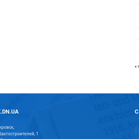
«
.DN.UA
С
окровск,
Шахтостроителей, 1