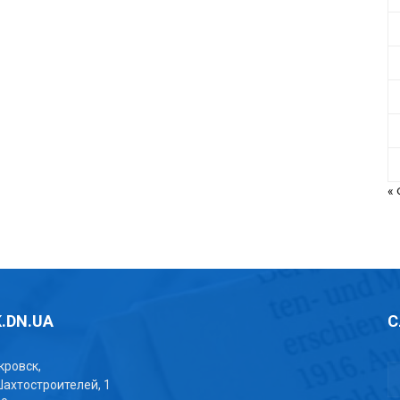
«
.DN.UA
С
окровск,
Шахтостроителей, 1