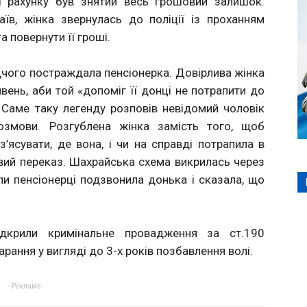
її рахунку був знятий весь грошовий залишок.
їв, жінка звернулась до поліції із проханням
 повернути її гроші.
ідчого постраждала пенсіонерка. Довірлива жінка
вень, аби той «допоміг її донці не потрапити до
 Саме таку легенду розповів невідомий чоловік
озмови. Розгублена жінка замість того, щоб
з’ясувати, де вона, і чи на справді потрапила в
вий переказ. Шахрайська схема викрилась через
оли пенсіонерці подзвонила донька і сказала, що
дкрили кримінальне провадження за ст.190
рання у вигляді до 3-х років позбавлення волі.
- Реклама -