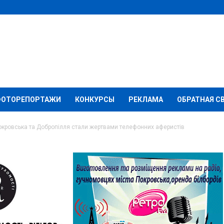
ФОТОРЕПОРТАЖИ
КОНКУРСЫ
РЕКЛАМА
ОБРАТНАЯ С
кровська та Добропілля стали жертвами телефонних аферистів
ська та Добропілля
елефонних аферистів