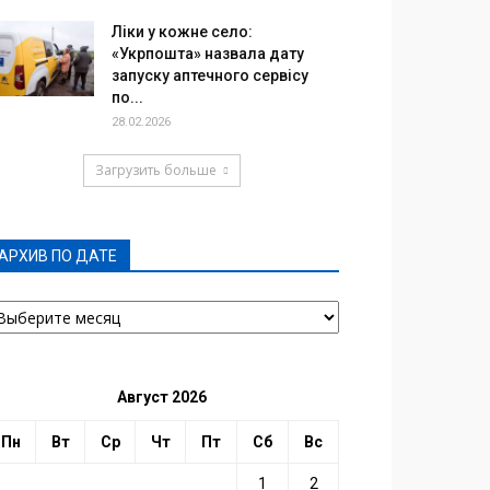
Ліки у кожне село:
«Укрпошта» назвала дату
запуску аптечного сервісу
по...
28.02.2026
Загрузить больше
АРХИВ ПО ДАТЕ
РХИВ
О
АТЕ
Август 2026
Пн
Вт
Ср
Чт
Пт
Сб
Вс
1
2