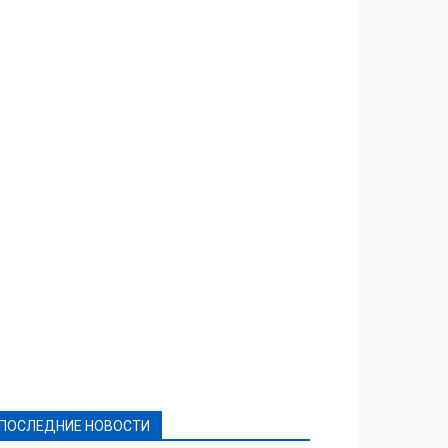
Featured
Актуально
Ваши права
Видеосюжеты
Власть
Выборы - 2021
Выборы-2020
Город
Досуг
Е-декларації
Здоровье
Конкурсы
Криминал и Происшествия
Культура
Новости
Образование
Политическая реклама
Реклама
Слово - народу
Спорт
Твори добро
Фоторепортажи
ПОСЛЕДНИЕ НОВОСТИ
Подробнее