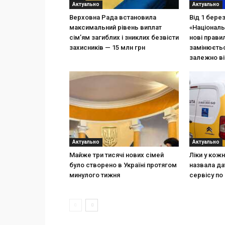
Актуально
Актуально
Верховна Рада встановила
Від 1 бере
максимальний рівень виплат
«Національ
сім’ям загиблих і зниклих безвісти
нові прави
захисників — 15 млн грн
замінюєтьс
залежно ві
Актуально
Актуально
Майже три тисячі нових сімей
Ліки у кож
було створено в Україні протягом
назвала да
минулого тижня
сервісу по 