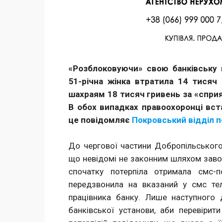
Facebook
Twitter
Поделиться
«Розблоковуючи» свою банківську 
51-річна жінка втратила 14 тисяч
шахраям 18 тисяч гривень за «сприянн
В обох випадках правоохоронці вст
це повідомляє
Покровський відділ по
До чергової частини Добропільського 
що невідомі не законним шляхом завол
спочатку потерпіла отримала смс-п
передзвонила на вказаний у смс тел
працівника банку. Лише наступного 
банківської установи, аби перевірит