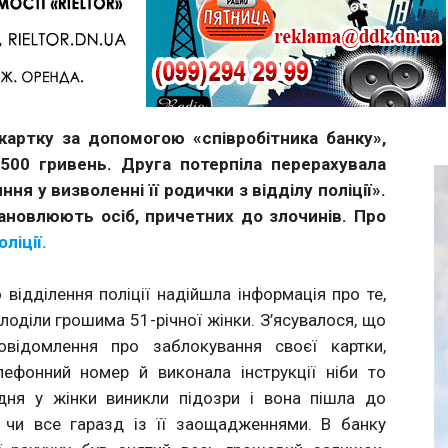
Telegram
картку за допомогою «співробітника банку»,
 500 гривень. Друга потерпіла перерахувала
я у визволенні її родички з відділу поліції».
ановлюють осіб, причетних до злочинів. Про
ліції.
відділення поліції надійшла інформація про те,
оділи грошима 51-річної жінки. З’ясувалося, що
овідомлення про заблокування своєї картки,
ефонний номер й виконала інструкції ніби то
дня у жінки виникли підозри і вона пішла до
и чи все гаразд із її заощадженнями. В банку