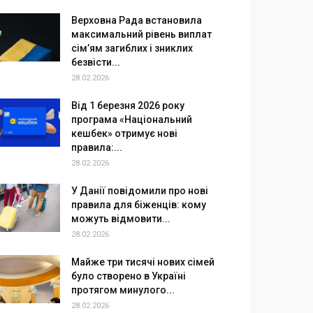
Верховна Рада встановила
максимальний рівень виплат
сім’ям загиблих і зниклих
безвісти...
28.02.2026
Від 1 березня 2026 року
програма «Національний
кешбек» отримує нові
правила:...
28.02.2026
У Данії повідомили про нові
правила для біженців: кому
можуть відмовити...
28.02.2026
Майже три тисячі нових сімей
було створено в Україні
протягом минулого...
28.02.2026