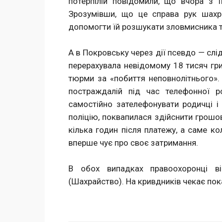
потерпілій повідомили, що вчора з 
Зрозумівши, що це справа рук шахра
допомогти їй розшукати зловмисника та
А в Покровську через дії псевдо — сл
перерахувала невідомому 18 тисяч гри
тюрми за «побиття неповнолітнього».
постраждалій під час телефонної р
самостійно зателефонувати родичці і 
поліцію, поквапилася здійснити грошо
кілька годин після платежу, а саме к
вперше чує про своє затримання.
В обох випадках правоохоронці ві
(Шахрайство). На кривдників чекає пока