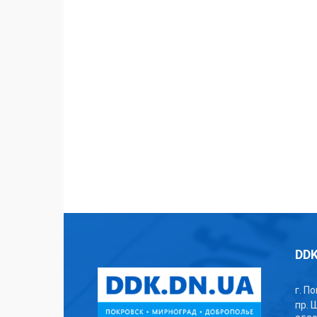
DDK
г. П
пр. 