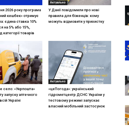
Актуально
зня 2026 року програма
У Данії повідомили про нові
ний кешбек» отримує
правила для біженців: кому
ла: єдина ставка 10%
можуть відмовити у прихистку
я на 5% або 15%,
д категорії товарів
Актуально
не село: «Укрпошта»
«цеПогода»: український
ту запуску аптечного
гідрометцентр ДСНС України у
всій Україні
тестовому режимі запускає
власний мобільний застосунок