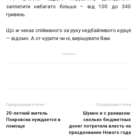
заплатити набагато більше – від 100 до 340
гривень.
Що ж чекає спійманого за руку недбайливого курця
— відомо. А от курити чи ні, вирішувати Вам.
- Реклама -
Предыдущая статья
Следующая статья
20-летний житель
Шумно и с размахом:
Покровска нуждается в
сколько бюджетных
помощи
денег потратила власть на
празднование Нового года