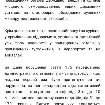
приміщеннях органів державної влади та органів
місцевого самоврядування, інших державних
установ; на стаціонарно обладнаних зупинках
маршрутних транспортних засобів.
Крім цього закон встановлює заборону і на куріння:
у приміщеннях підприємств, установ та організацій
усіх форм власності; у приміщеннях готелів; у
приміщеннях гуртожитків; в аеропортах та на
вокзалах.
За дане порушення статті 175 передбачено
адміністративне стягнення у вигляді штрафу, якщо
людина перший раз була притягнута за це
порушення, на неї складається адміністративний
протокол і стягується штраф від 3-х до 10
мінімальних неоподатковуваних податків, від 51 до
170 гривень. Вдруге порушнику доведеться