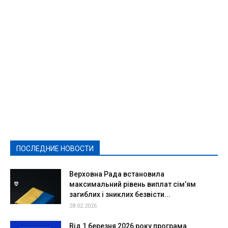
Featured
Актуально
Ваши права
Видеосюжеты
Власть
Выборы - 2021
Выборы-2020
Город
Досуг
Е-декларації
Здоровье
Конкурсы
Криминал и Происшествия
Культура
Новости
Образование
Политическая реклама
Реклама
Слово - народу
Спорт
Твори добро
Фоторепортажи
ПОСЛЕДНИЕ НОВОСТИ
Подробнее
Верховна Рада встановила
максимальний рівень виплат сім’ям
загиблих і зниклих безвісти...
28.02.2026
Від 1 березня 2026 року програма