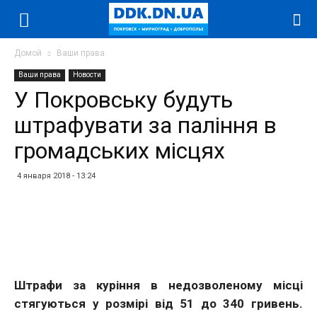
Домой
Ваши права
Ваши права
Новости
У Покровську будуть
штрафувати за паління в
громадських місцях
4 января 2018 - 13:24
Facebook
Twitter
Telegram
WhatsApp
Vibe
Штрафи за куріння в недозволеному місці
стягуються у розмірі від 51 до 340 гривень.