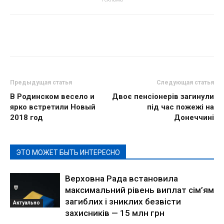
Предыдущая статья
Следующая статья
В Родинском весело и
Двоє пенсіонерів загинули
ярко встретили Новый
під час пожежі на
2018 год
Донеччині
ЭТО МОЖЕТ БЫТЬ ИНТЕРЕСНО
Верховна Рада встановила
максимальний рівень виплат сім’ям
загиблих і зниклих безвісти
Актуально
захисників — 15 млн грн