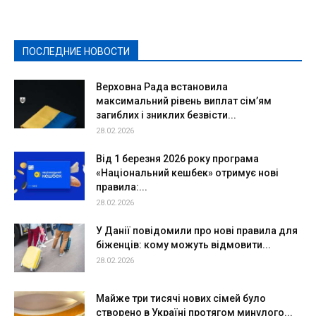
Здоровье
Конкурсы
Криминал и Происшествия
Культура
Новости
Образование
Политическая реклама
Реклама
Слово - народу
Спорт
Твори добро
Фоторепортажи
ПОСЛЕДНИЕ НОВОСТИ
Подробнее
Верховна Рада встановила
максимальний рівень виплат сім’ям
загиблих і зниклих безвісти...
28.02.2026
Від 1 березня 2026 року програма
«Національний кешбек» отримує нові
правила:...
28.02.2026
У Данії повідомили про нові правила для
біженців: кому можуть відмовити...
28.02.2026
Майже три тисячі нових сімей було
створено в Україні протягом минулого...