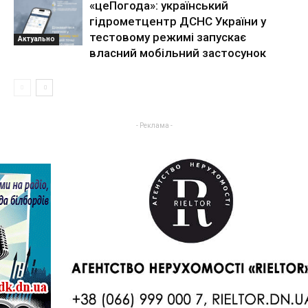
«цеПогода»: український
гідрометцентр ДСНС України у
тестовому режимі запускає
Актуально
власний мобільний застосунок
- Реклама -