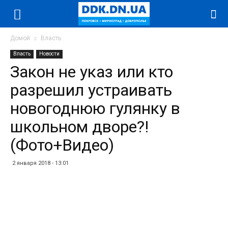
Домой
Власть
Власть
Новости
Закон не указ или кто
разрешил устраивать
новогоднюю гулянку в
школьном дворе?!
(Фото+Видео)
2 января 2018 - 13:01
Facebook
Twitter
Telegram
WhatsApp
Vibe