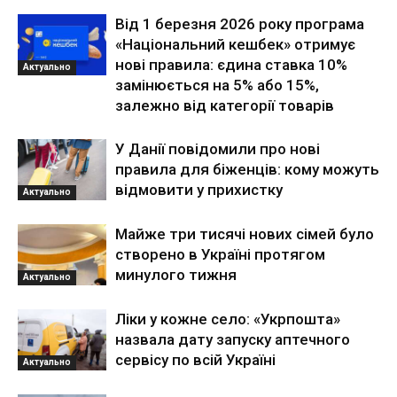
Від 1 березня 2026 року програма
«Національний кешбек» отримує
нові правила: єдина ставка 10%
Актуально
замінюється на 5% або 15%,
залежно від категорії товарів
У Данії повідомили про нові
правила для біженців: кому можуть
відмовити у прихистку
Актуально
Майже три тисячі нових сімей було
створено в Україні протягом
минулого тижня
Актуально
Ліки у кожне село: «Укрпошта»
назвала дату запуску аптечного
сервісу по всій Україні
Актуально