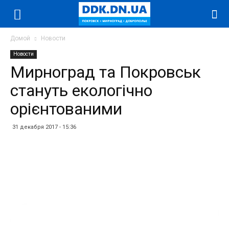
Домой
Новости
Новости
Мирноград та Покровськ
стануть екологічно
орієнтованими
31 декабря 2017 - 15:36
Facebook
Twitter
Telegram
WhatsApp
Vibe