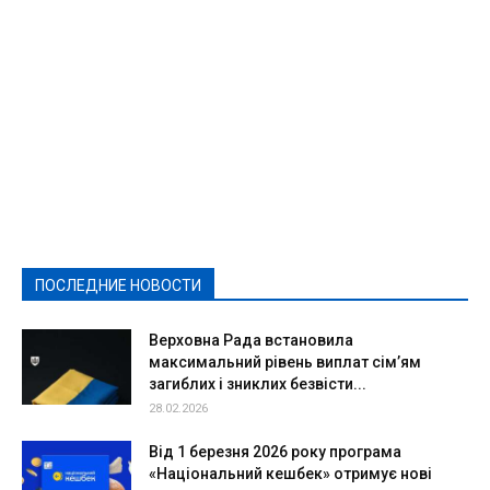
Featured
Актуально
Ваши права
Видеосюжеты
Власть
Выборы - 2021
Выборы-2020
Город
Досуг
Е-декларації
Здоровье
Конкурсы
Криминал и Происшествия
Культура
Новости
Образование
Политическая реклама
Реклама
Слово - народу
Спорт
Твори добро
Фоторепортажи
ПОСЛЕДНИЕ НОВОСТИ
Подробнее
Верховна Рада встановила
максимальний рівень виплат сім’ям
загиблих і зниклих безвісти...
28.02.2026
Від 1 березня 2026 року програма
«Національний кешбек» отримує нові