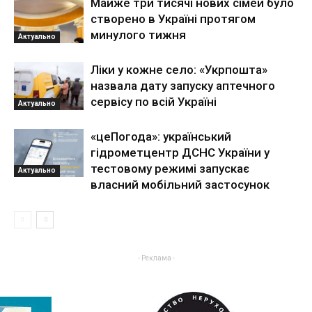
Майже три тисячі нових сімей було
створено в Україні протягом
минулого тижня
Актуально
Ліки у кожне село: «Укрпошта»
назвала дату запуску аптечного
сервісу по всій Україні
Актуально
«цеПогода»: український
гідрометцентр ДСНС України у
тестовому режимі запускає
Актуально
власний мобільний застосунок
- Реклама -