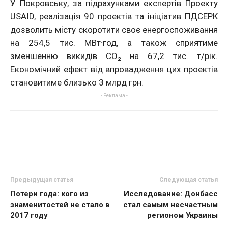
У Покровську, за підрахунками експертів Проекту
USAID, реалізація 90 проектів та ініціатив ПДСЕРК
дозволить місту скоротити своє енергоспоживання
на 254,5 тис. МВт∙год, а також сприятиме
зменшенню викидів СО₂ на 67,2 тис. т/рік.
Економічний ефект від впровадження цих проектів
становитиме близько 3 млрд грн.
- Реклама -
Предыдущая статья
Следующая статья
Потери года: кого из
Исследование: Донбасс
знаменитостей не стало в
стал самым несчастным
2017 году
регионом Украины