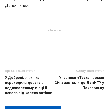
Донеччини».
- Реклама -
Предыдущая статья
Следующая статья
У Добропіллі жінка
Учасники «Труханівської
переходила дорогу в
Січі» завітали до ДонНТУ у
недозволеному місці й
Покровську
попала під колеса автівки