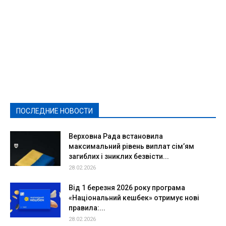
Featured
Актуально
Ваши права
Видеосюжеты
Власть
Выборы - 2021
Выборы-2020
Город
Досуг
Е-декларації
Здоровье
Конкурсы
Криминал и Происшествия
Культура
Новости
Образование
Политическая реклама
Реклама
Слово - народу
Спорт
Твори добро
Фоторепортажи
ПОСЛЕДНИЕ НОВОСТИ
Подробнее
Верховна Рада встановила
максимальний рівень виплат сім’ям
загиблих і зниклих безвісти...
28.02.2026
Від 1 березня 2026 року програма
«Національний кешбек» отримує нові
правила:...
28.02.2026