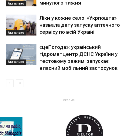
минулого тижня
Актуально
Ліки у кожне село: «Укрпошта»
назвала дату запуску аптечного
сервісу по всій Україні
Актуально
«цеПогода»: український
гідрометцентр ДСНС України у
тестовому режимі запускає
Актуально
власний мобільний застосунок
- Реклама -