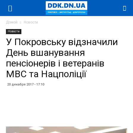
Домой
Новости
Новости
У Покровську відзначили
День вшанування
пенсіонерів і ветеранів
МВС та Нацполіції
20 декабря 2017 - 17:10
Facebook
Twitter
Telegram
WhatsApp
Vibe