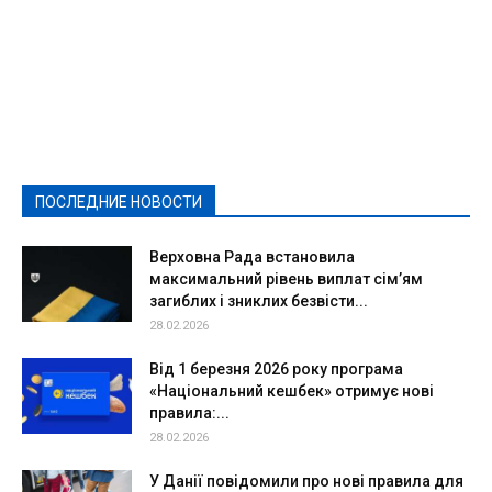
Featured
Актуально
Ваши права
Видеосюжеты
Власть
Выборы - 2021
Выборы-2020
Город
Досуг
Е-декларації
Здоровье
Конкурсы
Криминал и Происшествия
Культура
Новости
Образование
Политическая реклама
Реклама
Слово - народу
Спорт
Твори добро
Фоторепортажи
ПОСЛЕДНИЕ НОВОСТИ
Подробнее
Верховна Рада встановила
максимальний рівень виплат сім’ям
загиблих і зниклих безвісти...
28.02.2026
Від 1 березня 2026 року програма
«Національний кешбек» отримує нові
правила:...
28.02.2026
У Данії повідомили про нові правила для