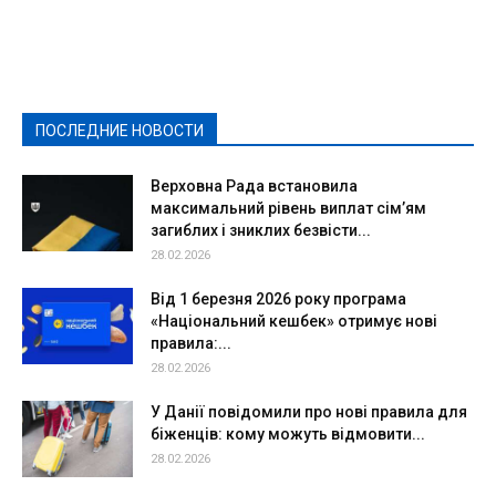
Featured
Актуально
Ваши права
Видеосюжеты
Власть
Выборы - 2021
Выборы-2020
Город
Досуг
Е-декларації
Здоровье
Конкурсы
Криминал и Происшествия
Культура
Новости
Образование
Политическая реклама
Реклама
Слово - народу
Спорт
Твори добро
Фоторепортажи
ПОСЛЕДНИЕ НОВОСТИ
Подробнее
Верховна Рада встановила
максимальний рівень виплат сім’ям
загиблих і зниклих безвісти...
28.02.2026
Від 1 березня 2026 року програма
«Національний кешбек» отримує нові
правила:...
28.02.2026
У Данії повідомили про нові правила для
біженців: кому можуть відмовити...
28.02.2026