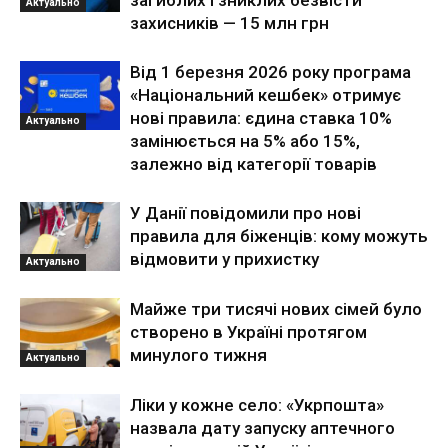
загиблих і зниклих безвісти
Актуально
захисників — 15 млн грн
Від 1 березня 2026 року програма
«Національний кешбек» отримує
нові правила: єдина ставка 10%
Актуально
замінюється на 5% або 15%,
залежно від категорії товарів
У Данії повідомили про нові
правила для біженців: кому можуть
відмовити у прихистку
Актуально
Майже три тисячі нових сімей було
створено в Україні протягом
минулого тижня
Актуально
Ліки у кожне село: «Укрпошта»
назвала дату запуску аптечного