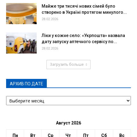
Майже три тисячі нових сімей було
створено в Україні протягом минулого...
28.02.2026
Ліки у кожне село: «Укрпошта» назвала
дату запуску аптечного сервісу по...
28.02.2026
Загрузить больше
АРХИВ ПО ДАТЕ
АРХИВ
ПО
ДАТЕ
Август 2026
Пн
Вт
Ср
Чт
Пт
Сб
Вс