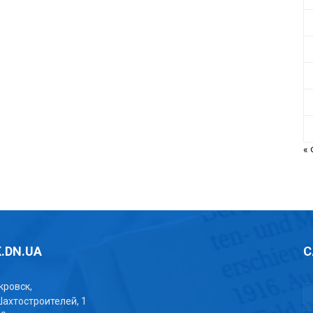
«
.DN.UA
С
окровск,
Шахтостроителей, 1