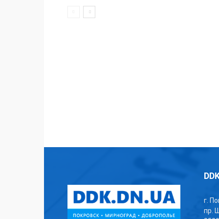
DDK
г. П
пр. 