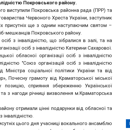
валідністю Покровського району.
ого виступили Покровська районна рада (ПРР) та
товариства Червоного Хреста України, заступник
іх присутніх ще з одним наступаючим святом –
сіб-мешканців Покровського району.
осіб з інвалідністю, що зібралися в залі, та на
анізації осіб з інвалідністю Катерини Сахарової.
ької обласної організації осіб з інвалідністю
алідністю "Союз організацій осіб з інвалідністю
д Міністра соціальної політики України та від
р», Почесну грамоту від Краматорської міської
у позицію, сприяння збереженню Української
а та з нагоди річниці визволення м.Краматорська
йону отримали цінні подарунки від обласної та
з інвалідністю.
исутніх цього дня учасниці вокального ансамблю