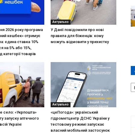
Актуально
зня 2026 року програма
У Данії повідомили про нові
ний кешбек» отримує
правила для біженців: кому
ла: єдина ставка 10%
можуть відмовити у прихистку
я на 5% або 15%,
д категорії товарів
А
П
Д
Актуально
не село: «Укрпошта»
«цеПогода»: український
ту запуску аптечного
гідрометцентр ДСНС України у
всій Україні
тестовому режимі запускає
власний мобільний застосунок