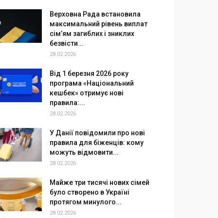
Верховна Рада встановила
максимальний рівень виплат
сім’ям загиблих і зниклих
безвісти...
28.02.2026
Від 1 березня 2026 року
програма «Національний
кешбек» отримує нові
правила:...
28.02.2026
У Данії повідомили про нові
правила для біженців: кому
можуть відмовити...
28.02.2026
Майже три тисячі нових сімей
було створено в Україні
протягом минулого...
28.02.2026