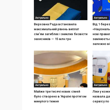
Актуально
Актуально
Верховна Рада встановила
Від 1 бере
максимальний рівень виплат
«Національ
сім’ям загиблих і зниклих безвісти
нові прави
захисників — 15 млн грн
замінюєтьс
залежно ві
Актуально
Актуально
Майже три тисячі нових сімей
Ліки у кож
було створено в Україні протягом
назвала да
минулого тижня
сервісу по 