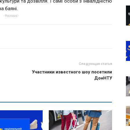
культури та дозвілля. І самі особи з інвалідністю
на баяні.
- Реклама -
Следующая статья
Участники известного шоу посетили
ДонНТУ