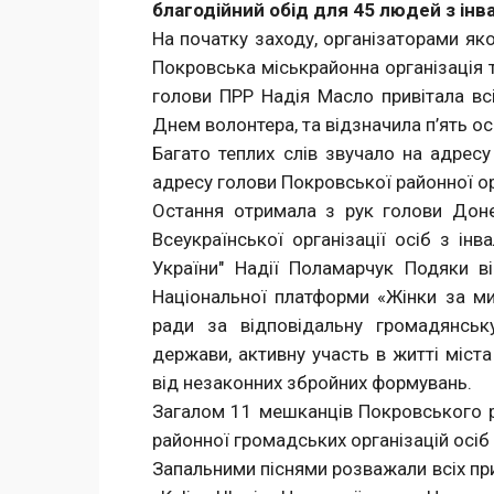
благодійний обід для 45 людей з ін
На початку заходу, організаторами як
Покровська міськрайонна організація 
голови ПРР Надія Масло привітала вс
Днем волонтера, та відзначила п’ять о
Багато теплих слів звучало на адресу 
адресу голови Покровської районної орг
Остання отримала з рук голови Донец
Всеукраїнської організації осіб з інв
України" Надії Поламарчук Подяки ві
Національної платформи «Жінки за ми
ради за відповідальну громадянськ
держави, активну участь в житті міст
від незаконних збройних формувань.
Загалом 11 мешканців Покровського ра
районної громадських організацій осіб 
Запальними піснями розважали всіх пр