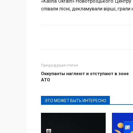
«Kalina Ukrain» Новотроїцького Центру 
співали пісні, декламували вірші, грали 
Поделиться
Предыдущая статья
Оккупанты наглеют и отступают в зоне
АТО
ЭТО МОЖЕТ БЫТЬ ИНТЕРЕСНО