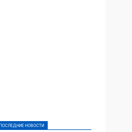
Featured
Актуально
Ваши права
Видеосюжеты
Власть
Выборы - 2021
Выборы-2020
Город
Досуг
Е-декларації
Здоровье
Конкурсы
Криминал и Происшествия
Культура
Новости
Образование
Политическая реклама
Реклама
Слово - народу
Спорт
Твори добро
Фоторепортажи
ПОСЛЕДНИЕ НОВОСТИ
Подробнее