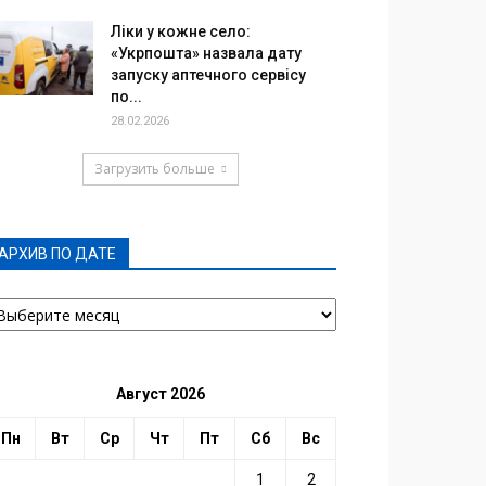
Ліки у кожне село:
«Укрпошта» назвала дату
запуску аптечного сервісу
по...
28.02.2026
Загрузить больше
АРХИВ ПО ДАТЕ
РХИВ
О
АТЕ
Август 2026
Пн
Вт
Ср
Чт
Пт
Сб
Вс
1
2