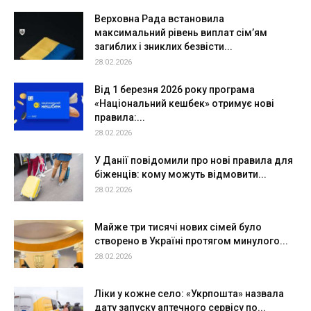
Верховна Рада встановила
максимальний рівень виплат сім’ям
загиблих і зниклих безвісти...
28.02.2026
Від 1 березня 2026 року програма
«Національний кешбек» отримує нові
правила:...
28.02.2026
У Данії повідомили про нові правила для
біженців: кому можуть відмовити...
28.02.2026
Майже три тисячі нових сімей було
створено в Україні протягом минулого...
28.02.2026
Ліки у кожне село: «Укрпошта» назвала
дату запуску аптечного сервісу по...