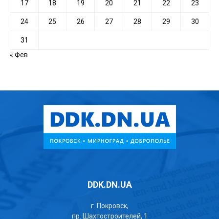
17
18
19
20
21
22
23
24
25
26
27
28
29
30
31
« Фев
DDK.DN.UA
г. Покровск,
пр. Шахтостроителей, 1