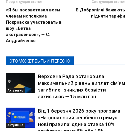
Предыдущая статья
Следующая статья
«Я бы посоветовал всем
В Добропіллі бажають
членам исполкома
підняти тарифи
Покровска участвовать в
шоу «Битва
экстрасенсов», — С.
Андрийченко
ЭТО МОЖЕТ БЫТЬ ИНТЕРЕСНО
Верховна Рада встановила
максимальний рівень виплат сім’ям
загиблих і зниклих безвісти
Актуально
захисників — 15 млн грн
Від 1 березня 2026 року програма
«Національний кешбек» отримує
нові правила: єдина ставка 10%
Актуально
замінюється на 5% або 15%,