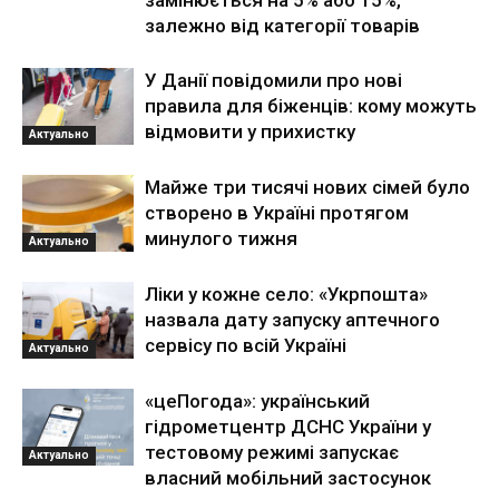
залежно від категорії товарів
У Данії повідомили про нові
правила для біженців: кому можуть
відмовити у прихистку
Актуально
Майже три тисячі нових сімей було
створено в Україні протягом
минулого тижня
Актуально
Ліки у кожне село: «Укрпошта»
назвала дату запуску аптечного
сервісу по всій Україні
Актуально
«цеПогода»: український
гідрометцентр ДСНС України у
тестовому режимі запускає
Актуально
власний мобільний застосунок