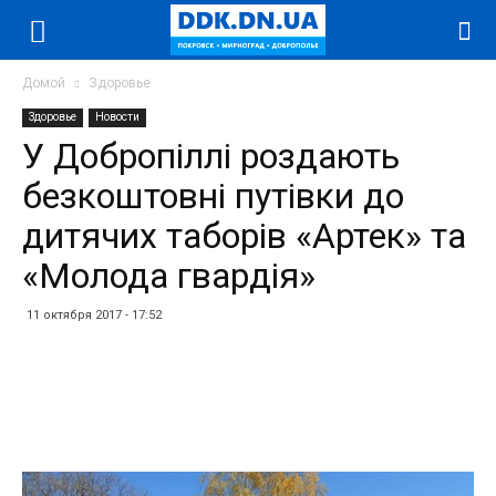
Домой
Здоровье
Здоровье
Новости
У Добропіллі роздають
безкоштовні путівки до
дитячих таборів «Артек» та
«Молода гвардія»
11 октября 2017 - 17:52
Facebook
Twitter
Telegram
WhatsApp
Vibe