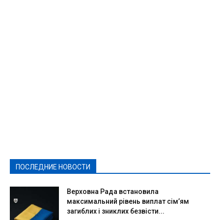
Featured
Актуально
Ваши права
Видеосюжеты
Власть
Выборы - 2021
Выборы-2020
Город
Досуг
Е-декларації
Здоровье
Конкурсы
Криминал и Происшествия
Культура
Новости
Образование
Политическая реклама
Реклама
Слово - народу
Спорт
Твори добро
Фоторепортажи
ПОСЛЕДНИЕ НОВОСТИ
Подробнее
Верховна Рада встановила
максимальний рівень виплат сім’ям
загиблих і зниклих безвісти...