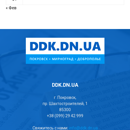
« Фев
DDK.DN.UA
г. Покровск,
пр. Шахтостроителей, 1
85300
+38 (099) 29 42 999
Свяжитесь с нами:
info@ddk.dn.ua