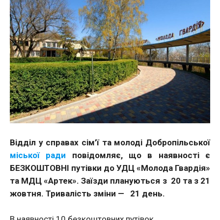
Відділ у справах сім’ї та молоді Добропільської
міської ради
повідомляє, що в наявності є
БЕЗКОШТОВНІ путівки до УДЦ «Молода Гвардія»
та МДЦ «Артек».
Заїзди плануються з
20 та з 21
жовтня. Тривалість зміни —
21 день.
В наявності 10 безкоштовних путівок.