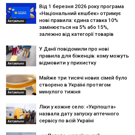
Від 1 березня 2026 року програма
«Національний кешбек» отримує
нові правила: єдина ставка 10%
Актуально
замінюється на 5% або 15%,
залежно від категорії товарів
У Данії повідомили про нові
правила для біженців: кому можуть
відмовити у прихистку
Актуально
Майже три тисячі нових сімей було
створено в Україні протягом
минулого тижня
Актуально
Ліки у кожне село: «Укрпошта»
назвала дату запуску аптечного
сервісу по всій Україні
Актуально