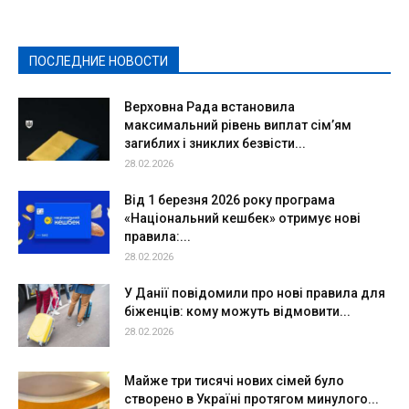
Культура
Новости
Образование
Политическая реклама
Реклама
Слово - народу
Спорт
Твори добро
Фоторепортажи
ПОСЛЕДНИЕ НОВОСТИ
Подробнее
Верховна Рада встановила
максимальний рівень виплат сім’ям
загиблих і зниклих безвісти...
28.02.2026
Від 1 березня 2026 року програма
«Національний кешбек» отримує нові
правила:...
28.02.2026
У Данії повідомили про нові правила для
біженців: кому можуть відмовити...
28.02.2026
Майже три тисячі нових сімей було
створено в Україні протягом минулого...