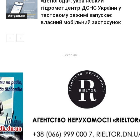
«цеПогода»: український
гідрометцентр ДСНС України у
тестовому режимі запускає
Актуально
власний мобільний застосунок
- Реклама -