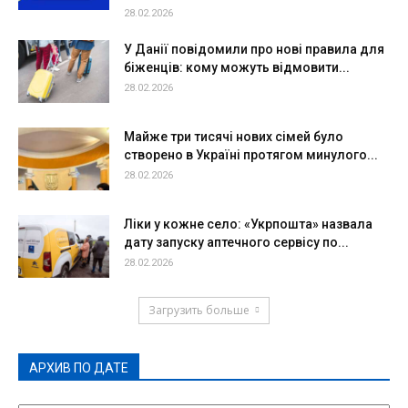
28.02.2026
У Данії повідомили про нові правила для
біженців: кому можуть відмовити...
28.02.2026
Майже три тисячі нових сімей було
створено в Україні протягом минулого...
28.02.2026
Ліки у кожне село: «Укрпошта» назвала
дату запуску аптечного сервісу по...
28.02.2026
Загрузить больше
АРХИВ ПО ДАТЕ
АРХИВ