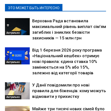
ЭТО МОЖЕТ БЫТЬ ИНТЕРЕСНО
Верховна Рада встановила
максимальний рівень виплат сім’ям
загиблих і зниклих безвісти
Актуально
захисників — 15 млн грн
Від 1 березня 2026 року програма
«Національний кешбек» отримує
нові правила: єдина ставка 10%
Актуально
замінюється на 5% або 15%,
залежно від категорії товарів
У Данії повідомили про нові
правила для біженців: кому можуть
відмовити у прихистку
Актуально
Майже три тисячі нових сімей було