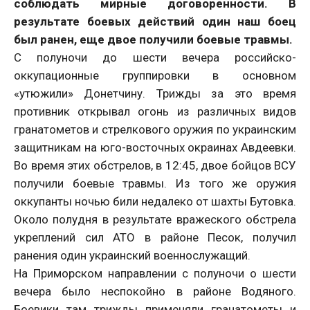
соблюдать мирные договоренности. В
результате боевых действий один наш боец
был ранен, еще двое получили боевые травмы.
С полуночи до шести вечера российско-
оккупационные группировки в основном
«утюжили» Донетчину. Трижды за это время
противник открывал огонь из различных видов
гранатометов и стрелкового оружия по украинским
защитникам на юго-восточных окраинах Авдеевки.
Во время этих обстрелов, в 12:45, двое бойцов ВСУ
получили боевые травмы. Из того же оружия
оккупанты ночью били недалеко от шахты Бутовка.
Около полудня в результате вражеского обстрела
укреплений сил АТО в районе Песок, получил
ранения один украинский военнослужащий.
На Приморском направлении с полуночи о шести
вечера было неспокойно в районе Водяного.
Боевики там трижды применяли гранатометы и