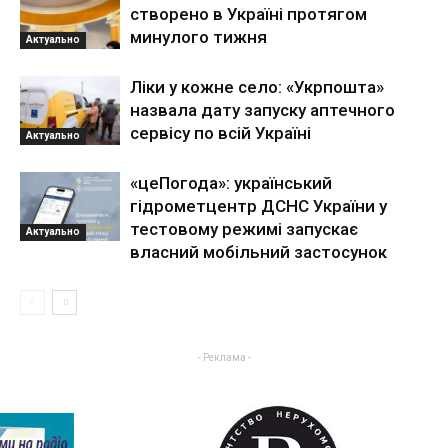
створено в Україні протягом
минулого тижня
Актуально
Ліки у кожне село: «Укрпошта»
назвала дату запуску аптечного
сервісу по всій Україні
Актуально
«цеПогода»: український
гідрометцентр ДСНС України у
тестовому режимі запускає
Актуально
власний мобільний застосунок
- Реклама -