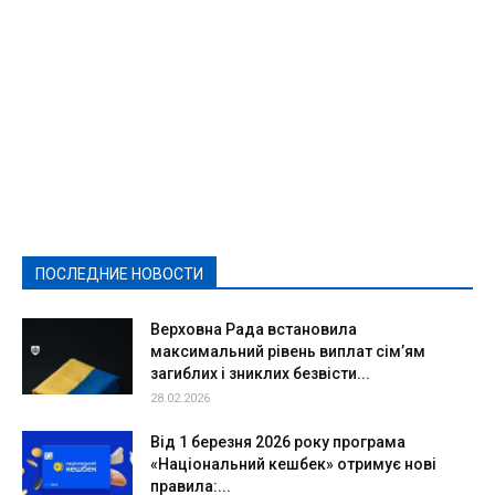
Featured
Актуально
Ваши права
Видеосюжеты
Власть
Выборы - 2021
Выборы-2020
Город
Досуг
Е-декларації
Здоровье
Конкурсы
Криминал и Происшествия
Культура
Новости
Образование
Политическая реклама
Реклама
Слово - народу
Спорт
Твори добро
Фоторепортажи
ПОСЛЕДНИЕ НОВОСТИ
Подробнее
Верховна Рада встановила
максимальний рівень виплат сім’ям
загиблих і зниклих безвісти...
28.02.2026
Від 1 березня 2026 року програма
«Національний кешбек» отримує нові
правила:...