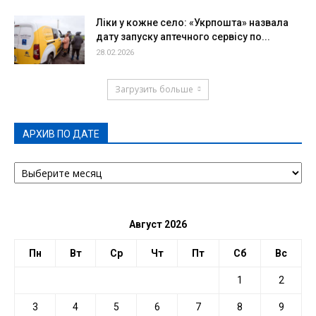
Ліки у кожне село: «Укрпошта» назвала
дату запуску аптечного сервісу по...
28.02.2026
Загрузить больше
АРХИВ ПО ДАТЕ
АРХИВ
ПО
ДАТЕ
Август 2026
Пн
Вт
Ср
Чт
Пт
Сб
Вс
1
2
3
4
5
6
7
8
9