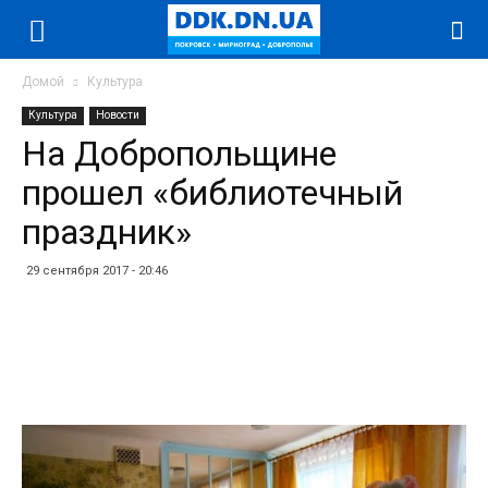
Домой
Культура
Культура
Новости
На Добропольщине
прошел «библиотечный
праздник»
29 сентября 2017 - 20:46
Facebook
Twitter
Telegram
WhatsApp
Vibe