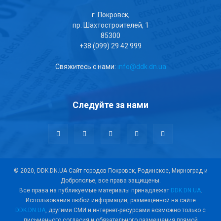
г. Покровск,
пр. Шахтостроителей, 1
85300
+38 (099) 29 42 999
Свяжитесь с нами:
info@ddk.dn.ua
Следуйте за нами
© 2020, DDK.DN.UA Сайт городов Покровск, Родинское, Мирноград и
Доброполье, все права защищены.
Все права на публикуемые материалы принадлежат
DDK.DN.UA
.
Использования любой информации, размещённой на сайте
DDK.DN.UA
, другими СМИ и интернет-ресурсами возможно только с
письменного согласия и обязательного размещения прямой