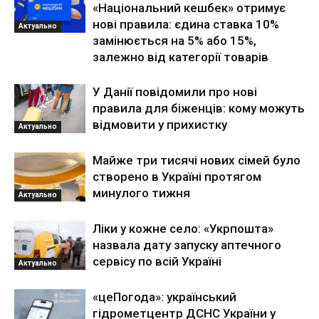
«Національний кешбек» отримує
нові правила: єдина ставка 10%
Актуально
замінюється на 5% або 15%,
залежно від категорії товарів
У Данії повідомили про нові
правила для біженців: кому можуть
відмовити у прихистку
Актуально
Майже три тисячі нових сімей було
створено в Україні протягом
минулого тижня
Актуально
Ліки у кожне село: «Укрпошта»
назвала дату запуску аптечного
сервісу по всій Україні
Актуально
«цеПогода»: український
гідрометцентр ДСНС України у