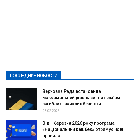
Featured
Актуально
Ваши права
Видеосюжеты
Власть
Выборы - 2021
Выборы-2020
Город
Досуг
Е-декларації
Здоровье
Конкурсы
Криминал и Происшествия
Культура
Новости
Образование
Политическая реклама
Реклама
Слово - народу
Спорт
Твори добро
Фоторепортажи
ПОСЛЕДНИЕ НОВОСТИ
Подробнее
Верховна Рада встановила
максимальний рівень виплат сім’ям
загиблих і зниклих безвісти...
28.02.2026
Від 1 березня 2026 року програма
«Національний кешбек» отримує нові
правила:...