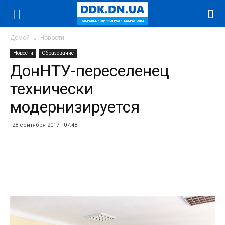
Домой
Новости
Новости
Образование
ДонНТУ-переселенец
технически
модернизируется
28 сентября 2017 - 07:48
Facebook
Twitter
Telegram
WhatsApp
Vibe