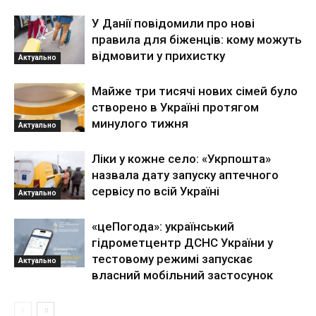
У Данії повідомили про нові
правила для біженців: кому можуть
відмовити у прихистку
Актуально
Майже три тисячі нових сімей було
створено в Україні протягом
минулого тижня
Актуально
Ліки у кожне село: «Укрпошта»
назвала дату запуску аптечного
сервісу по всій Україні
Актуально
«цеПогода»: український
гідрометцентр ДСНС України у
тестовому режимі запускає
Актуально
власний мобільний застосунок