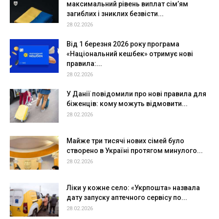
максимальний рівень виплат сім’ям
загиблих і зниклих безвісти...
28.02.2026
Від 1 березня 2026 року програма
«Національний кешбек» отримує нові
правила:...
28.02.2026
У Данії повідомили про нові правила для
біженців: кому можуть відмовити...
28.02.2026
Майже три тисячі нових сімей було
створено в Україні протягом минулого...
28.02.2026
Ліки у кожне село: «Укрпошта» назвала
дату запуску аптечного сервісу по...
28.02.2026