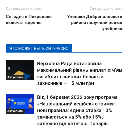
Предыдущая статья
Следующая статья
Сегодня в Покровске
Ученики Добропольского
включат сирены
района получили новые
учебники
ЭТО МОЖЕТ БЫТЬ ИНТЕРЕСНО
Верховна Рада встановила
максимальний рівень виплат сім’ям
загиблих і зниклих безвісти
Актуально
захисників — 15 млн грн
Від 1 березня 2026 року програма
«Національний кешбек» отримує
нові правила: єдина ставка 10%
Актуально
замінюється на 5% або 15%,
залежно від категорії товарів