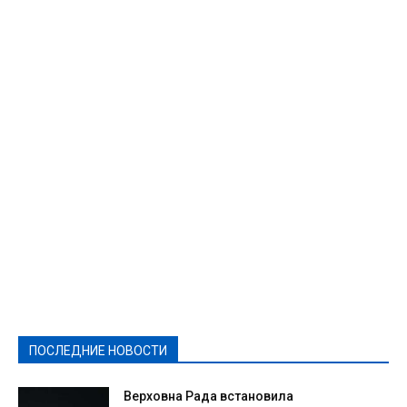
Featured
Актуально
Ваши права
Видеосюжеты
Власть
Выборы - 2021
Выборы-2020
Город
Досуг
Е-декларації
Здоровье
Конкурсы
Криминал и Происшествия
Культура
Новости
Образование
Политическая реклама
Реклама
Слово - народу
Спорт
Твори добро
Фоторепортажи
ПОСЛЕДНИЕ НОВОСТИ
Подробнее
Верховна Рада встановила