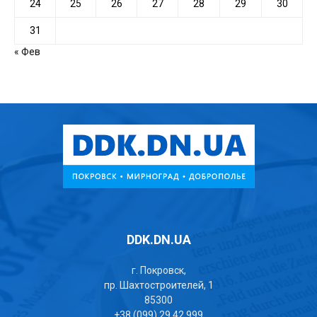
24
25
26
27
28
29
30
31
« Фев
DDK.DN.UA
г. Покровск,
пр. Шахтостроителей, 1
85300
+38 (099) 29 42 999