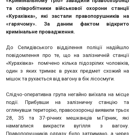
«Кримінальному тріо» завадили правоохоронці
та співробітники військової охорони станції
«Курахівка», які застали правопорушників на
«гарячому». За даним фактом відкрито
кримінальне провадження.
До Селидівського відділення поліції надійшло
повідомлення про те, що на залізничній станції
«Курахівка» помічено кілька підозрілих чоловіків,
один з яких тримає в руках предмет схожий на
мішок та рухається від вагону в бік лісосмуги.
Слідчо-оперативна група негайно виїхала на місце
події. Прибувши на залізничну станцію та
оглянувши територію, правоохоронці виявили трьох
28, 35 та 37-річних мешканців м.Гірник, які
намагалися викрасти вугілля з вагону.
Правопорушників одразу було затримано, а через