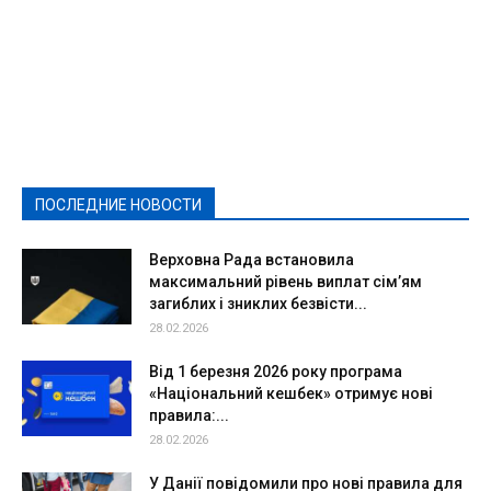
Featured
Актуально
Ваши права
Видеосюжеты
Власть
Выборы - 2021
Выборы-2020
Город
Досуг
Е-декларації
Здоровье
Конкурсы
Криминал и Происшествия
Культура
Новости
Образование
Политическая реклама
Реклама
Слово - народу
Спорт
Твори добро
Фоторепортажи
ПОСЛЕДНИЕ НОВОСТИ
Подробнее
Верховна Рада встановила
максимальний рівень виплат сім’ям
загиблих і зниклих безвісти...
28.02.2026
Від 1 березня 2026 року програма
«Національний кешбек» отримує нові
правила:...
28.02.2026
У Данії повідомили про нові правила для