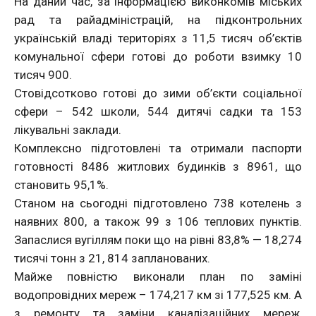
На даний час, за інформацією виконкомів міських
рад та райадміністрацій, на підконтрольних
українській владі територіях з 11,5 тисяч об’єктів
комунальної сфери готові до роботи взимку 10
тисяч 900.
Стовідсотково готові до зими об’єкти соціальної
сфери – 542 школи, 544 дитячі садки та 153
лікувальні заклади.
Комплексно підготовлені та отримали паспорти
готовності 8486 житлових будинків з 8961, що
становить 95,1%.
Станом на сьогодні підготовлено 738 котелень з
наявних 800, а також 99 з 106 теплових пунктів.
Запаслися вугіллям поки що на рівні 83,8% — 18,274
тисячі тонн з 21, 814 запланованих.
Майже повністю виконали план по заміні
водопровідних мереж – 174,217 км зі 177,525 км. А
з ремонту та заміни каналізаційних мереж,