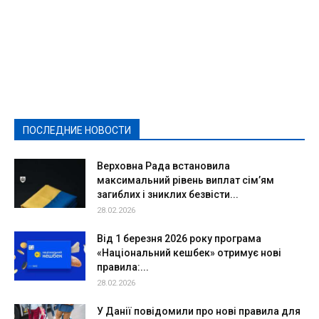
Featured
Актуально
Ваши права
Видеосюжеты
Власть
Выборы - 2021
Выборы-2020
Город
Досуг
Е-декларації
Здоровье
Конкурсы
Криминал и Происшествия
Культура
Новости
Образование
Политическая реклама
Реклама
Слово - народу
Спорт
Твори добро
Фоторепортажи
ПОСЛЕДНИЕ НОВОСТИ
Подробнее
Верховна Рада встановила
максимальний рівень виплат сім’ям
загиблих і зниклих безвісти...
28.02.2026
Від 1 березня 2026 року програма
«Національний кешбек» отримує нові
правила:...
28.02.2026
У Данії повідомили про нові правила для