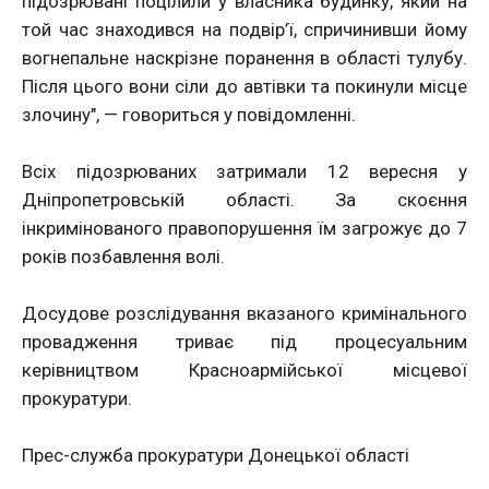
підозрювані поцілили у власника будинку, який на
той час знаходився на подвір’ї, спричинивши йому
вогнепальне наскрізне поранення в області тулубу.
Після цього вони сіли до автівки та покинули місце
злочину", — говориться у повідомленні.
Всіх підозрюваних затримали 12 вересня у
Дніпропетровській області. За скоєння
інкримінованого правопорушення їм загрожує до 7
років позбавлення волі.
Досудове розслідування вказаного кримінального
провадження триває під процесуальним
керівництвом Красноармійської місцевої
прокуратури.
Прес-служба прокуратури Донецької області