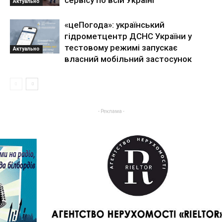
сервісу по всій Україні
Актуально
«цеПогода»: український
гідрометцентр ДСНС України у
тестовому режимі запускає
Актуально
власний мобільний застосунок
- Реклама -