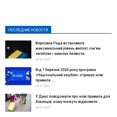
Featured
Актуально
Ваши права
Видеосюжеты
Власть
Выборы - 2021
Выборы-2020
Город
Досуг
Е-декларації
Здоровье
Конкурсы
Криминал и Происшествия
Культура
Новости
Образование
Политическая реклама
Реклама
Слово - народу
Спорт
Твори добро
Фоторепортажи
ПОСЛЕДНИЕ НОВОСТИ
Подробнее
Верховна Рада встановила
максимальний рівень виплат сім’ям
загиблих і зниклих безвісти...
28.02.2026
Від 1 березня 2026 року програма
«Національний кешбек» отримує нові
правила:...
28.02.2026
У Данії повідомили про нові правила для
біженців: кому можуть відмовити...
28.02.2026