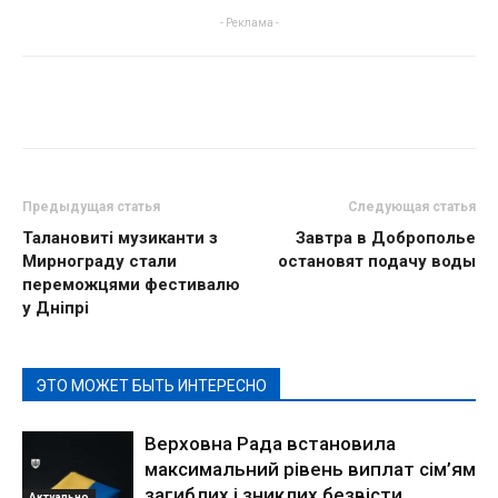
- Реклама -
Предыдущая статья
Следующая статья
Талановиті музиканти з
Завтра в Доброполье
Мирнограду стали
остановят подачу воды
переможцями фестивалю
у Дніпрі
ЭТО МОЖЕТ БЫТЬ ИНТЕРЕСНО
Верховна Рада встановила
максимальний рівень виплат сім’ям
загиблих і зниклих безвісти
Актуально