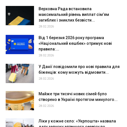
Верховна Рада встановила
максимальний рівень виплат сім’ям
загиблих і зниклих безвісти...
28.02.2026
Від 1 березня 2026 року програма
«Національний кешбек» отримує нові
правила:...
28.02.2026
У Данії повідомили про нові правила для
біженців: кому можуть відмовити...
28.02.2026
Майже три тисячі нових сімей було
створено в Україні протягом минулого...
28.02.2026
Ліки у кожне село: «Укрпошта» назвала
дату запуску аптечного сервісу по...