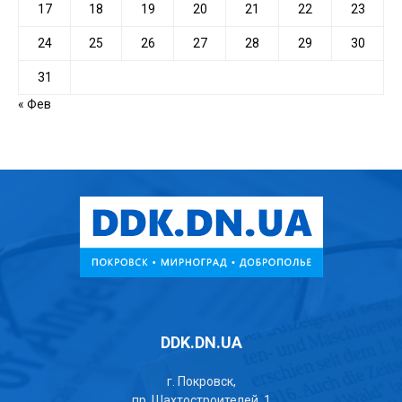
17
18
19
20
21
22
23
24
25
26
27
28
29
30
31
« Фев
DDK.DN.UA
г. Покровск,
пр. Шахтостроителей, 1