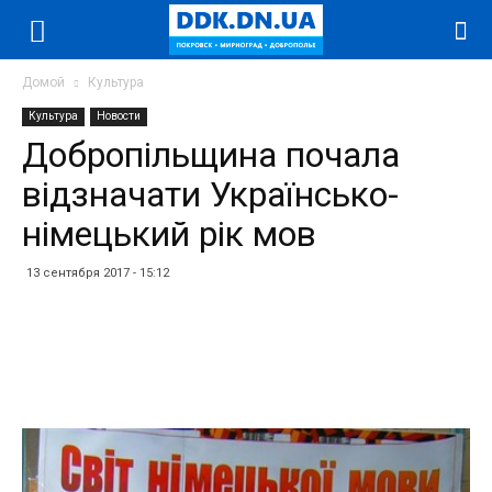
Домой
Культура
Культура
Новости
Добропільщина почала
відзначати Українсько-
німецький рік мов
13 сентября 2017 - 15:12
Facebook
Twitter
Telegram
WhatsApp
Vibe