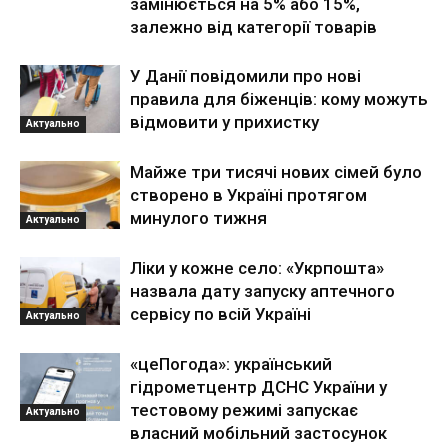
замінюється на 5% або 15%,
залежно від категорії товарів
У Данії повідомили про нові
правила для біженців: кому можуть
відмовити у прихистку
Актуально
Майже три тисячі нових сімей було
створено в Україні протягом
минулого тижня
Актуально
Ліки у кожне село: «Укрпошта»
назвала дату запуску аптечного
сервісу по всій Україні
Актуально
«цеПогода»: український
гідрометцентр ДСНС України у
тестовому режимі запускає
Актуально
власний мобільний застосунок