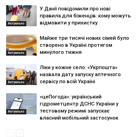
У Данії повідомили про нові
правила для біженців: кому можуть
відмовити у прихистку
Актуально
Майже три тисячі нових сімей було
створено в Україні протягом
минулого тижня
Актуально
Ліки у кожне село: «Укрпошта»
назвала дату запуску аптечного
сервісу по всій Україні
Актуально
«цеПогода»: український
гідрометцентр ДСНС України у
тестовому режимі запускає
Актуально
власний мобільний застосунок