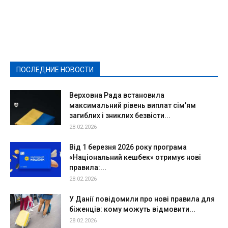
Featured
Актуально
Ваши права
Видеосюжеты
Власть
Выборы - 2021
Выборы-2020
Город
Досуг
Е-декларації
Здоровье
Конкурсы
Криминал и Происшествия
Культура
Новости
Образование
Политическая реклама
Реклама
Слово - народу
Спорт
Твори добро
Фоторепортажи
ПОСЛЕДНИЕ НОВОСТИ
Подробнее
Верховна Рада встановила
максимальний рівень виплат сім’ям
загиблих і зниклих безвісти...
28.02.2026
Від 1 березня 2026 року програма
«Національний кешбек» отримує нові
правила:...
28.02.2026
У Данії повідомили про нові правила для
біженців: кому можуть відмовити...
28.02.2026