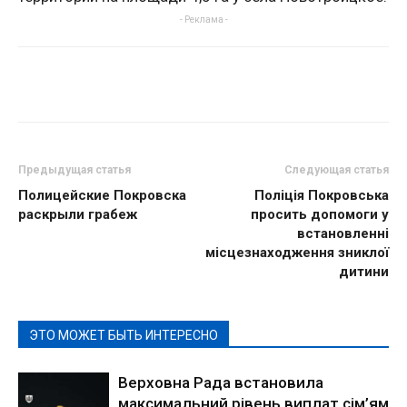
- Реклама -
Предыдущая статья
Следующая статья
Полицейские Покровска
Поліція Покровська
раскрыли грабеж
просить допомоги у
встановленні
місцезнаходження зниклої
дитини
ЭТО МОЖЕТ БЫТЬ ИНТЕРЕСНО
Верховна Рада встановила
максимальний рівень виплат сім’ям