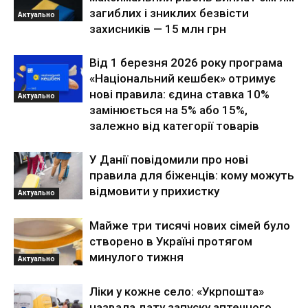
загиблих і зниклих безвісти
Актуально
захисників — 15 млн грн
Від 1 березня 2026 року програма
«Національний кешбек» отримує
нові правила: єдина ставка 10%
Актуально
замінюється на 5% або 15%,
залежно від категорії товарів
У Данії повідомили про нові
правила для біженців: кому можуть
відмовити у прихистку
Актуально
Майже три тисячі нових сімей було
створено в Україні протягом
минулого тижня
Актуально
Ліки у кожне село: «Укрпошта»
назвала дату запуску аптечного