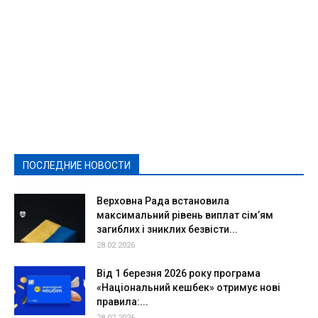
Featured
Актуально
Ваши права
Видеосюжеты
Власть
Выборы - 2021
Выборы-2020
Город
Досуг
Е-декларації
Здоровье
Конкурсы
Криминал и Происшествия
Культура
Новости
Образование
Политическая реклама
Реклама
Слово - народу
Спорт
Твори добро
Фоторепортажи
ПОСЛЕДНИЕ НОВОСТИ
Подробнее
Верховна Рада встановила
максимальний рівень виплат сім’ям
загиблих і зниклих безвісти...
28.02.2026
Від 1 березня 2026 року програма
«Національний кешбек» отримує нові
правила:...
28.02.2026