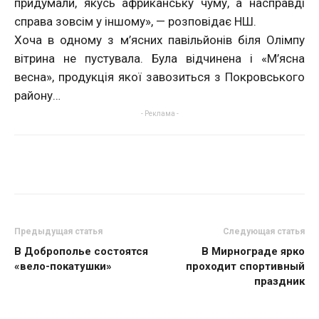
придумали, якусь африканську чуму, а насправді
справа зовсім у іншому», — розповідає НШ.
Хоча в одному з м’ясних павільйонів біля Олімпу
вітрина не пустувала. Була відчинена і «М’ясна
весна», продукція якої завозиться з Покровського
району…
- Реклама -
Предыдущая статья
Следующая статья
В Доброполье состоятся
В Мирнограде ярко
«вело-покатушки»
проходит спортивный
праздник