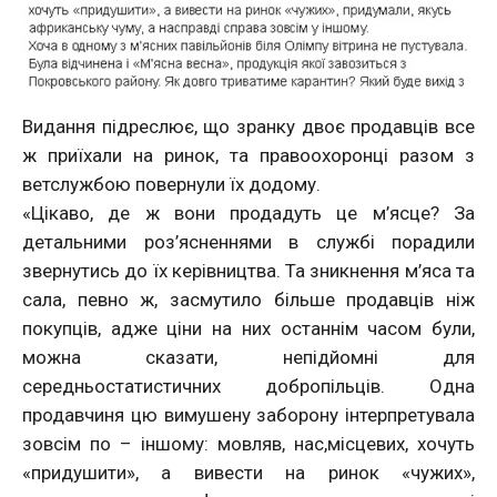
Видання підреслює, що зранку двоє продавців все
ж приїхали на ринок, та правоохоронці разом з
ветслужбою повернули їх додому.
«Цікаво, де ж вони продадуть це м’ясце? За
детальними роз’ясненнями в службі порадили
звернутись до їх керівництва. Та зникнення м’яса та
сала, певно ж, засмутило більше продавців ніж
покупців, адже ціни на них останнім часом були,
можна сказати, непідйомні для
середньостатистичних добропільців. Одна
продавчиня цю вимушену заборону інтерпретувала
зовсім по – іншому: мовляв, нас,місцевих, хочуть
«придушити», а вивести на ринок «чужих»,