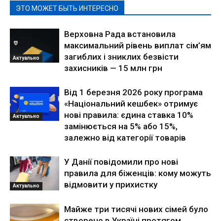
ЭТО МОЖЕТ БЫТЬ ИНТЕРЕСНО
Верховна Рада встановила
максимальний рівень виплат сім’ям
загиблих і зниклих безвісти
Актуально
захисників — 15 млн грн
Від 1 березня 2026 року програма
«Національний кешбек» отримує
нові правила: єдина ставка 10%
Актуально
замінюється на 5% або 15%,
залежно від категорії товарів
У Данії повідомили про нові
правила для біженців: кому можуть
відмовити у прихистку
Актуально
Майже три тисячі нових сімей було
створено в Україні протягом