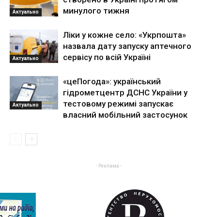
минулого тижня
Актуально
Ліки у кожне село: «Укрпошта»
назвала дату запуску аптечного
сервісу по всій Україні
Актуально
«цеПогода»: український
гідрометцентр ДСНС України у
тестовому режимі запускає
Актуально
власний мобільний застосунок
- Реклама -