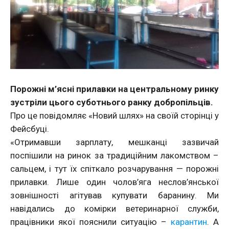
Порожні м’ясні прилавки на центральному ринку
зустріли цього суботнього ранку добропільців.
Про це повідомляє «Новий шлях» на своїй сторінці у
Фейсбуці.
«Отримавши зарплату, мешканці зазвичай
поспішили на ринок за традиційним лакомством –
сальцем, і тут їх спіткало розчарування — порожні
прилавки. Лише один чолов’яга неслов’янської
зовнішності агітував купувати баранину. Ми
навідались до комірки ветеринарної служби,
працівники якої пояснили ситуацію –
карантин
. А