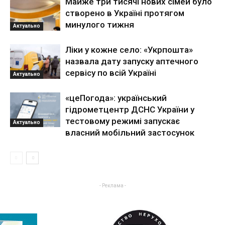
Майже три тисячі нових сімей було
створено в Україні протягом
минулого тижня
Актуально
Ліки у кожне село: «Укрпошта»
назвала дату запуску аптечного
сервісу по всій Україні
Актуально
«цеПогода»: український
гідрометцентр ДСНС України у
тестовому режимі запускає
Актуально
власний мобільний застосунок
- Реклама -