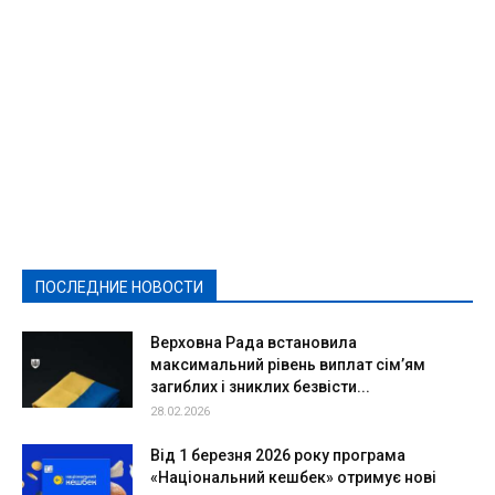
Featured
Актуально
Ваши права
Видеосюжеты
Власть
Выборы - 2021
Выборы-2020
Город
Досуг
Е-декларації
Здоровье
Конкурсы
Криминал и Происшествия
Культура
Новости
Образование
Политическая реклама
Реклама
Слово - народу
Спорт
Твори добро
Фоторепортажи
ПОСЛЕДНИЕ НОВОСТИ
Подробнее
Верховна Рада встановила
максимальний рівень виплат сім’ям
загиблих і зниклих безвісти...
28.02.2026
Від 1 березня 2026 року програма
«Національний кешбек» отримує нові