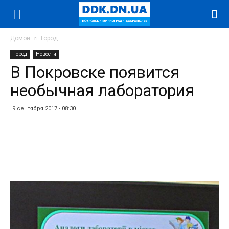
Домой
Город
Город
Новости
В Покровске появится
необычная лаборатория
9 сентября 2017 - 08:30
Facebook
Twitter
Telegram
WhatsApp
Vibe