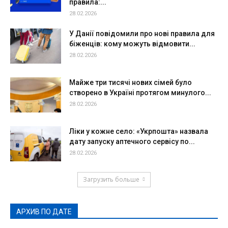
правила:...
28.02.2026
У Данії повідомили про нові правила для
біженців: кому можуть відмовити...
28.02.2026
Майже три тисячі нових сімей було
створено в Україні протягом минулого...
28.02.2026
Ліки у кожне село: «Укрпошта» назвала
дату запуску аптечного сервісу по...
28.02.2026
Загрузить больше
АРХИВ ПО ДАТЕ