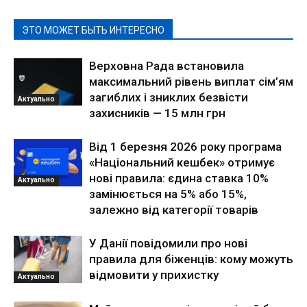
ЭТО МОЖЕТ БЫТЬ ИНТЕРЕСНО
Верховна Рада встановила
максимальний рівень виплат сім’ям
загиблих і зниклих безвісти
Актуально
захисників — 15 млн грн
Від 1 березня 2026 року програма
«Національний кешбек» отримує
нові правила: єдина ставка 10%
Актуально
замінюється на 5% або 15%,
залежно від категорії товарів
У Данії повідомили про нові
правила для біженців: кому можуть
відмовити у прихистку
Актуально