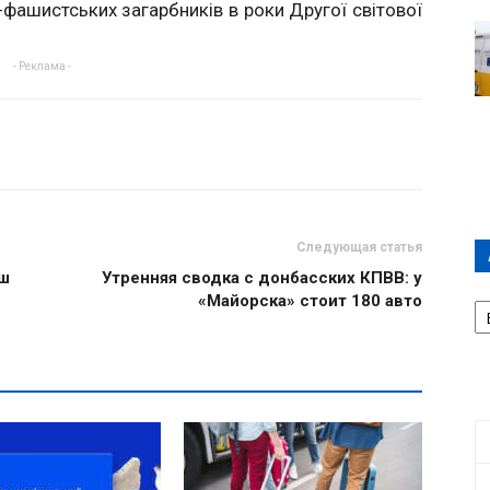
фашистських загарбників в роки Другої світової
- Реклама -
Следующая статья
аш
Утренняя сводка с донбасских КПВВ: у
А
«Майорска» стоит 180 авто
П
Д