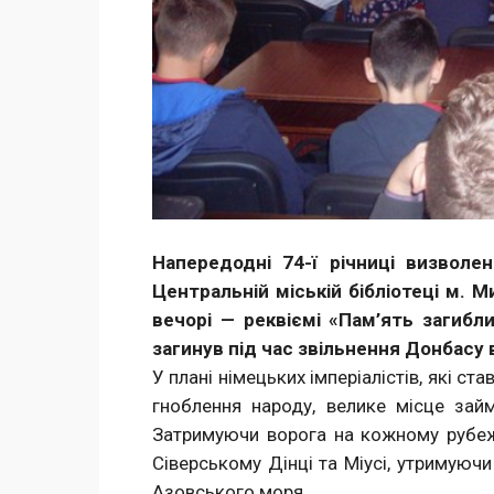
Напередодні 74-ї річниці визволе
Центральній міській бібліотеці м.
вечорі — реквіємі «Пам’ять загибл
загинув під час звільнення Донбасу
У плані німецьких імперіалістів, які с
гноблення народу, велике місце за
Затримуючи ворога на кожному рубежі,
Сіверському Дінці та Міусі, утримуюч
Азовського моря.