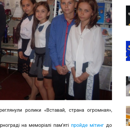
ереглянули ролики «Вставай, страна огромная»,
рнограді на меморіалі пам’яті
пройде мітинг
до