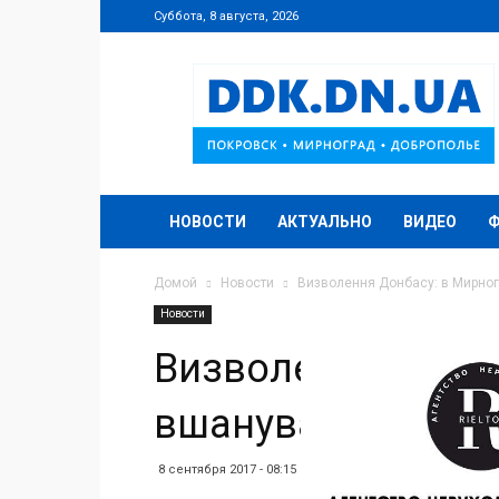
Суббота, 8 августа, 2026
DDK.DN.UA
НОВОСТИ
АКТУАЛЬНО
ВИДЕО
Домой
Новости
Визволення Донбасу: в Мирног
Новости
Визволення Донба
вшанували пам’ят
8 сентября 2017 - 08:15