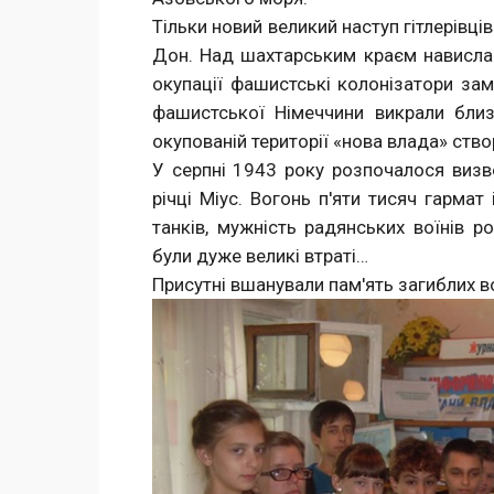
Тільки новий великий наступ гітлерівці
Дон. Над шахтарським краєм нависла п
окупації фашистські колонізатори зам
фашистської Німеччини викрали близь
окупованій території «нова влада» створ
У серпні 1943 року розпочалося визв
річці Міус. Вогонь п'яти тисяч гармат і
танків, мужність радянських воїнів 
були дуже великі втраті…
Присутні вшанували пам'ять загиблих 