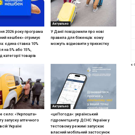
Актуально
зня 2026 року програма
У Данії повідомили про нові
ний кешбек» отримує
правила для біженців: кому
ла: єдина ставка 10%
можуть відмовити у прихистку
я на 5% або 15%,
д категорії товарів
«
Актуально
не село: «Укрпошта»
«цеПогода»: український
ту запуску аптечного
гідрометцентр ДСНС України у
всій Україні
тестовому режимі запускає
власний мобільний застосунок