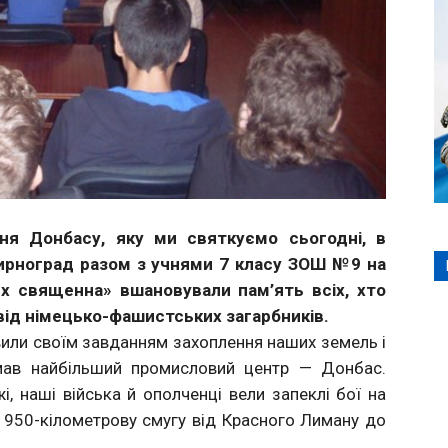
ння Донбасу, яку ми святкуємо сьогодні, в
 Мирноград разом з учнями 7 класу ЗОШ №9 на
их священна» вшановували пам’ять всіх, хто
 від німецько-фашистських загарбників.
тавили своїм завданням захоплення наших земель і
ймав найбільший промисловий центр — Донбас.
 наші війська й ополченці вели запеклі бої на
и 950-кілометрову смугу від Красного Лиману до