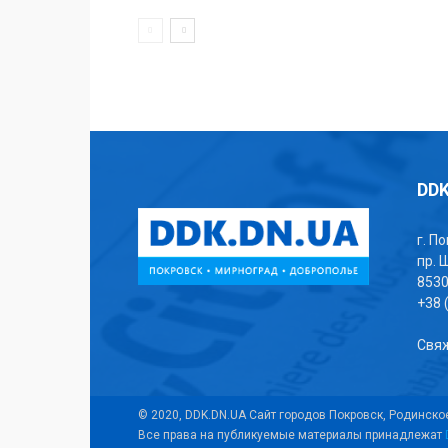
DDK
г. П
пр. 
853
+38 
Свяж
© 2020, DDK.DN.UA Сайт городов Покровск, Родинско
Все права на публикуемые материалы принадлежат