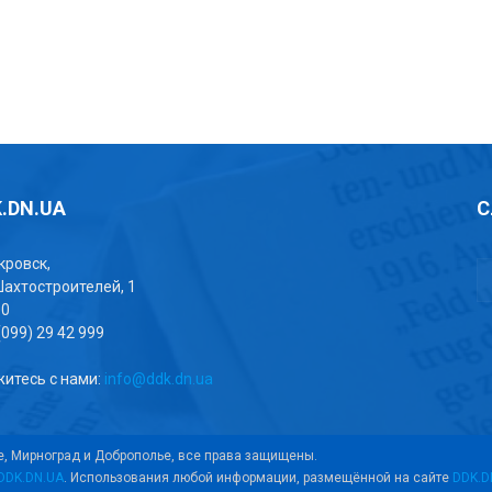
.DN.UA
С
окровск,
Шахтостроителей, 1
00
(099) 29 42 999
итесь с нами:
info@ddk.dn.ua
е, Мирноград и Доброполье, все права защищены.
DDK.DN.UA
. Использования любой информации, размещённой на сайте
DDK.D