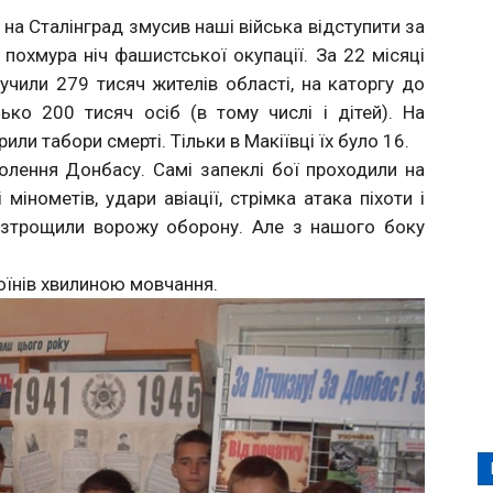
в на Сталінград змусив наші війська відступити за
охмура ніч фашистської окупації. За 22 місяці
учили 279 тисяч жителів області, на каторгу до
ко 200 тисяч осіб (в тому числі і дітей). На
или табори смерті. Тільки в Макіївці їх було 16.
олення Донбасу. Самі запеклі бої проходили на
 мінометів, удари авіації, стрімка атака піхоти і
розтрощили ворожу оборону. Але з нашого боку
воїнів хвилиною мовчання.