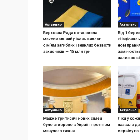
Актуально
Актуально
Верховна Рада встановила
Від 1 бере
максимальний рівень виплат
«Національ
сім’ям загиблих і зниклих безвісти
нові прави
захисників — 15 млн грн
замінюєтьс
залежно ві
Актуально
Актуально
Майже три тисячі нових сімей
Ліки у кож
було створено в Україні протягом
назвала да
минулого тижня
сервісу по 