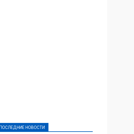
Featured
Актуально
Ваши права
Видеосюжеты
Власть
Выборы - 2021
Выборы-2020
Город
Досуг
Е-декларації
Здоровье
Конкурсы
Криминал и Происшествия
Культура
Новости
Образование
Политическая реклама
Реклама
Слово - народу
Спорт
Твори добро
Фоторепортажи
ПОСЛЕДНИЕ НОВОСТИ
Подробнее