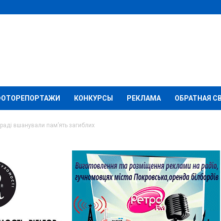
ФОТОРЕПОРТАЖИ
КОНКУРСЫ
РЕКЛАМА
ОБРАТНАЯ С
раді вшанували пам’ять загиблих
су: в Мирнограді
ь загиблих