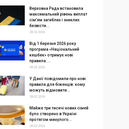
Верховна Рада встановила
максимальний рівень виплат
сім’ям загиблих і зниклих
безвісти...
28.02.2026
Від 1 березня 2026 року
програма «Національний
кешбек» отримує нові
правила:...
28.02.2026
У Данії повідомили про нові
правила для біженців: кому
можуть відмовити...
28.02.2026
Майже три тисячі нових сімей
було створено в Україні
протягом минулого...
28.02.2026