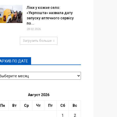
Ліки у кожне село:
«Укрпошта» назвала дату
запуску аптечного сервісу
по...
28.02.2026
Загрузить больше
АРХИВ ПО ДАТЕ
РХИВ
О
АТЕ
Август 2026
Пн
Вт
Ср
Чт
Пт
Сб
Вс
1
2