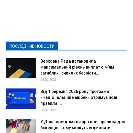
Featured
Актуально
Ваши права
Видеосюжеты
Власть
Выборы - 2021
Выборы-2020
Город
Досуг
Е-декларації
Здоровье
Конкурсы
Криминал и Происшествия
Культура
Новости
Образование
Политическая реклама
Реклама
Слово - народу
Спорт
Твори добро
Фоторепортажи
ПОСЛЕДНИЕ НОВОСТИ
Подробнее
Верховна Рада встановила
максимальний рівень виплат сім’ям
загиблих і зниклих безвісти...
28.02.2026
Від 1 березня 2026 року програма
«Національний кешбек» отримує нові
правила:...
28.02.2026
У Данії повідомили про нові правила для
біженців: кому можуть відмовити...