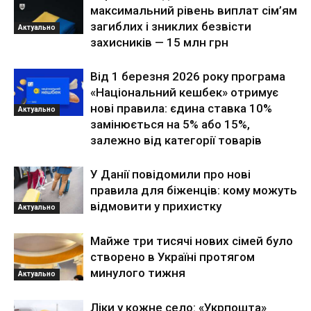
максимальний рівень виплат сім’ям
загиблих і зниклих безвісти
Актуально
захисників — 15 млн грн
Від 1 березня 2026 року програма
«Національний кешбек» отримує
нові правила: єдина ставка 10%
Актуально
замінюється на 5% або 15%,
залежно від категорії товарів
У Данії повідомили про нові
правила для біженців: кому можуть
відмовити у прихистку
Актуально
Майже три тисячі нових сімей було
створено в Україні протягом
минулого тижня
Актуально
Ліки у кожне село: «Укрпошта»