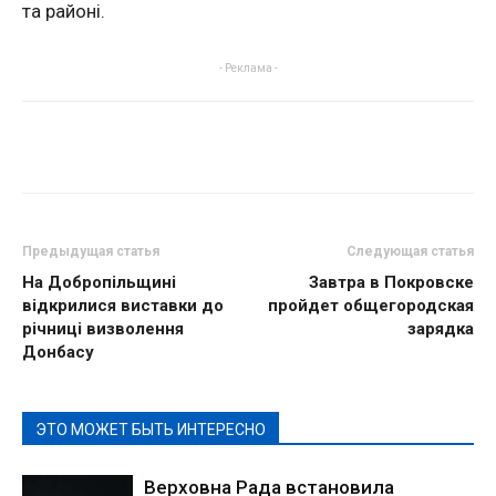
та районі.
- Реклама -
Предыдущая статья
Следующая статья
На Добропільщині
Завтра в Покровске
відкрилися виставки до
пройдет общегородская
річниці визволення
зарядка
Донбасу
ЭТО МОЖЕТ БЫТЬ ИНТЕРЕСНО
Верховна Рада встановила