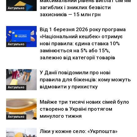
максимальний рівень виплат сім’ям
загиблих і зниклих безвісти
Актуально
захисників — 15 млн грн
Від 1 березня 2026 року програма
«Національний кешбек» отримує
нові правила: єдина ставка 10%
Актуально
замінюється на 5% або 15%,
залежно від категорії товарів
У Данії повідомили про нові
правила для біженців: кому можуть
відмовити у прихистку
Актуально
Майже три тисячі нових сімей було
створено в Україні протягом
минулого тижня
Актуально
Ліки у кожне село: «Укрпошта»