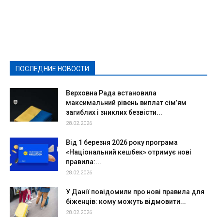
Featured
Актуально
Ваши права
Видеосюжеты
Власть
Выборы - 2021
Выборы-2020
Город
Досуг
Е-декларації
Здоровье
Конкурсы
Криминал и Происшествия
Культура
Новости
Образование
Политическая реклама
Реклама
Слово - народу
Спорт
Твори добро
Фоторепортажи
ПОСЛЕДНИЕ НОВОСТИ
Подробнее
Верховна Рада встановила
максимальний рівень виплат сім’ям
загиблих і зниклих безвісти...
28.02.2026
Від 1 березня 2026 року програма
«Національний кешбек» отримує нові
правила:...
28.02.2026
У Данії повідомили про нові правила для
біженців: кому можуть відмовити...
28.02.2026