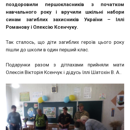
поздоровили першокласників з початком
навчального року і вручили шкільні набори
синам загиблих захисників України – Іллі
Романову і Олексію Ксенчуку.
Так сталось, що діти загиблих героїв цього року
пішли до школи в один перший клас.
Подарунки разом з дітлахами прийняли мати
Олексія Вікторія Ксенчук і дідусь Іллі Шатохін В. А..