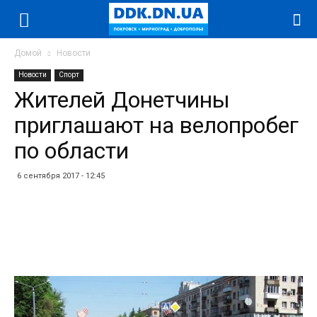
Домой
Новости
Новости
Спорт
Жителей Донетчины
приглашают на велопробег
по области
6 сентября 2017 - 12:45
Facebook
Twitter
Telegram
WhatsApp
Vibe