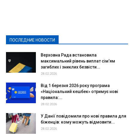
Featured
Актуально
Ваши права
Видеосюжеты
Власть
Выборы - 2021
Выборы-2020
Город
Досуг
Е-декларації
Здоровье
Конкурсы
Криминал и Происшествия
Культура
Новости
Образование
Политическая реклама
Реклама
Слово - народу
Спорт
Твори добро
Фоторепортажи
ПОСЛЕДНИЕ НОВОСТИ
Подробнее
Верховна Рада встановила
максимальний рівень виплат сім’ям
загиблих і зниклих безвісти...
28.02.2026
Від 1 березня 2026 року програма
«Національний кешбек» отримує нові
правила:...
28.02.2026
У Данії повідомили про нові правила для
біженців: кому можуть відмовити...
28.02.2026