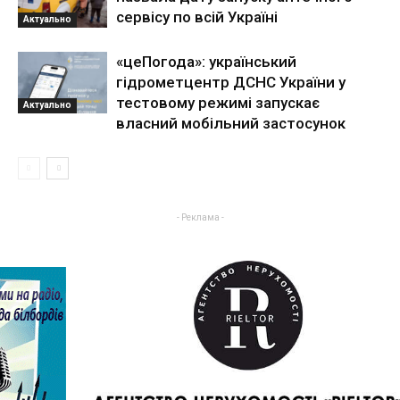
сервісу по всій Україні
Актуально
«цеПогода»: український
гідрометцентр ДСНС України у
тестовому режимі запускає
Актуально
власний мобільний застосунок
- Реклама -