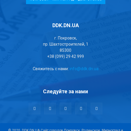
DDK.DN.UA
г. Покровск,
пр. Шахтостроителей, 1
85300
+38 (099) 29 42 999
Свяжитесь с нами:
info@ddk.dn.ua
Следуйте за нами
© 2020, DDK.DN.UA Сайт городов Покровск, Родинское, Мирноград и