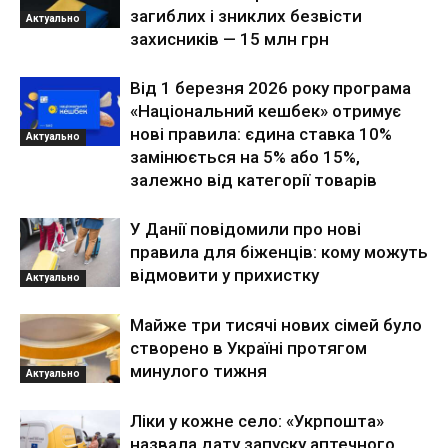
загиблих і зниклих безвісти
Актуально
захисників — 15 млн грн
Від 1 березня 2026 року програма
«Національний кешбек» отримує
нові правила: єдина ставка 10%
Актуально
замінюється на 5% або 15%,
залежно від категорії товарів
У Данії повідомили про нові
правила для біженців: кому можуть
відмовити у прихистку
Актуально
Майже три тисячі нових сімей було
створено в Україні протягом
минулого тижня
Актуально
Ліки у кожне село: «Укрпошта»
назвала дату запуску аптечного