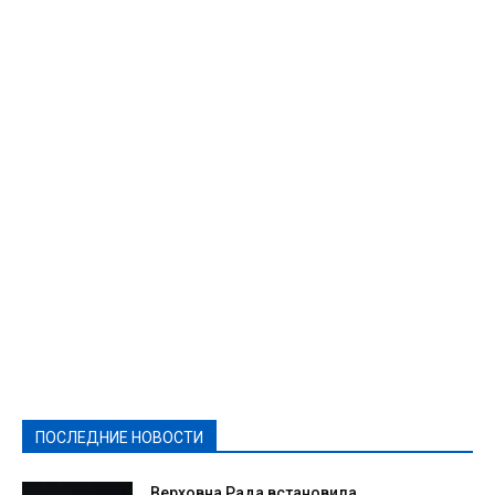
Featured
Актуально
Ваши права
Видеосюжеты
Власть
Выборы - 2021
Выборы-2020
Город
Досуг
Е-декларації
Здоровье
Конкурсы
Криминал и Происшествия
Культура
Новости
Образование
Политическая реклама
Реклама
Слово - народу
Спорт
Твори добро
Фоторепортажи
ПОСЛЕДНИЕ НОВОСТИ
Подробнее
Верховна Рада встановила