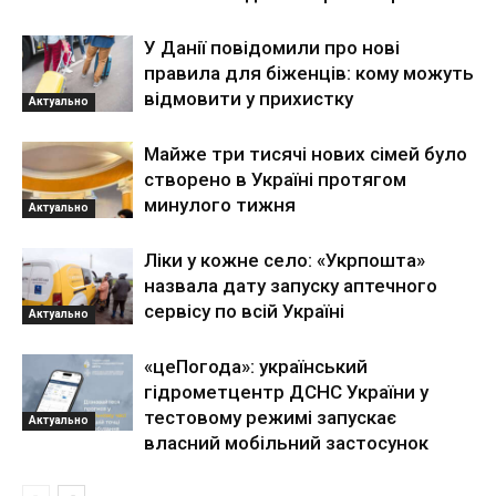
У Данії повідомили про нові
правила для біженців: кому можуть
відмовити у прихистку
Актуально
Майже три тисячі нових сімей було
створено в Україні протягом
минулого тижня
Актуально
Ліки у кожне село: «Укрпошта»
назвала дату запуску аптечного
сервісу по всій Україні
Актуально
«цеПогода»: український
гідрометцентр ДСНС України у
тестовому режимі запускає
Актуально
власний мобільний застосунок