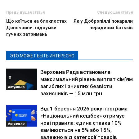
Предыдущая статья
Следующая статья
Що коїться на блокпостах
Як у Добропіллі покарали
Донеччини: підсумки
нерадивих батьків
гучних затримань
ЭТО МОЖЕТ БЫТЬ ИНТЕРЕСНО
Верховна Рада встановила
максимальний рівень виплат сім’ям
загиблих і зниклих безвісти
Актуально
захисників — 15 млн грн
Від 1 березня 2026 року програма
«Національний кешбек» отримує
нові правила: єдина ставка 10%
Актуально
замінюється на 5% або 15%,
залежно від категорії товарів