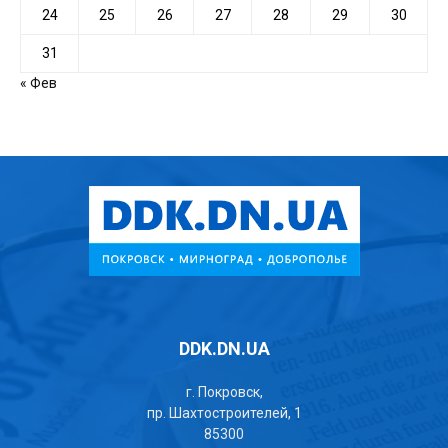
24
25
26
27
28
29
30
31
« Фев
DDK.DN.UA
г. Покровск,
пр. Шахтостроителей, 1
85300