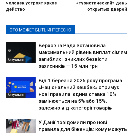
человек устроят яркое
«туристический» день
действо
открытых дверей
ЭТО МОЖЕТ БЫТЬ ИНТЕРЕСНО
Верховна Рада встановила
максимальний рівень виплат сім’ям
загиблих і зниклих безвісти
Актуально
захисників — 15 млн грн
Від 1 березня 2026 року програма
«Національний кешбек» отримує
нові правила: єдина ставка 10%
Актуально
замінюється на 5% або 15%,
залежно від категорії товарів
У Данії повідомили про нові
правила для біженців: кому можуть