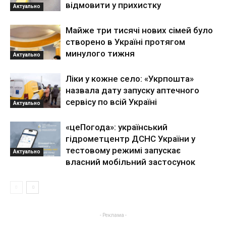
відмовити у прихистку
Актуально
Майже три тисячі нових сімей було
створено в Україні протягом
минулого тижня
Актуально
Ліки у кожне село: «Укрпошта»
назвала дату запуску аптечного
сервісу по всій Україні
Актуально
«цеПогода»: український
гідрометцентр ДСНС України у
тестовому режимі запускає
Актуально
власний мобільний застосунок
- Реклама -