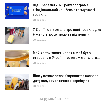
Від 1 березня 2026 року програма
«Національний кешбек» отримує нові
правила:...
28.02.2026
У Данії повідомили про нові правила для
біженців: кому можуть відмовити...
28.02.2026
Майже три тисячі нових сімей було
створено в Україні протягом минулого...
28.02.2026
Ліки у кожне село: «Укрпошта» назвала
дату запуску аптечного сервісу по...
28.02.2026
Загрузить больше