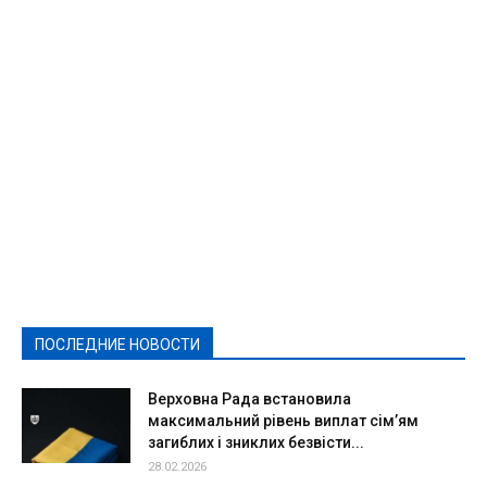
Featured
Актуально
Ваши права
Видеосюжеты
Власть
Выборы - 2021
Выборы-2020
Город
Досуг
Е-декларації
Здоровье
Конкурсы
Криминал и Происшествия
Культура
Новости
Образование
Политическая реклама
Реклама
Слово - народу
Спорт
Твори добро
Фоторепортажи
ПОСЛЕДНИЕ НОВОСТИ
Подробнее
Верховна Рада встановила
максимальний рівень виплат сім’ям
загиблих і зниклих безвісти...
28.02.2026