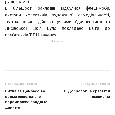
рушниками).
В більшості закладів відбулися флеш-моби,
виступи колективів художньої самодіяльності,
театралізовані дійства, учнями Удачненської та
Лисівської шкіл було покладено квіти до
пам’ятників Т.Г.Шевченку.
- Реклама -
Предыдущая статья
Следующая статья
Битва за Донбасс во
В Доброполье сразятся
время «школьного
шашисты
перемирия»: сводные
данные