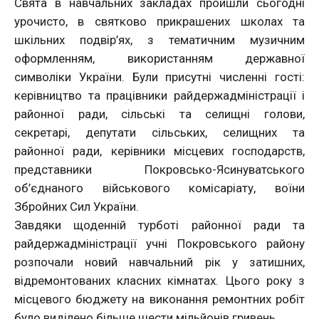
Свята в навчальних закладах пройшли сьогодні
урочисто, в святково прикрашених школах та
шкільних подвір’ях, з тематичним музичним
оформленням, використанням державної
символіки України. Були присутні численні гості:
керівництво та працівники райдержадміністрації і
районної ради, сільські та селищні голови,
секретарі, депутати сільських, селищних та
районної ради, керівники місцевих господарств,
представники Покровсько-Ясинуватського
об’єднаного військового комісаріату, воїни
Збройних Сил України.
Завдяки щоденній турботі районної ради та
райдержадміністрації учні Покровського району
розпочали новий навчальний рік у затишних,
відремонтованих класних кімнатах. Цього року з
місцевого бюджету на виконання ремонтних робіт
було виділено більше шести мільйонів гривень.