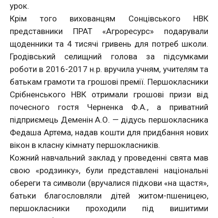
урок.
Крім того вихованцям Сонцівського НВК
представники ПРАТ «Агроресурс» подарували
щоденники та 4 тисячі гривень для потреб школи.
Гродівський селищний голова за підсумками
роботи в 2016-2017 н.р. вручила учням, учителям та
батькам грамоти та грошові премії. Першокласники
Срібненського НВК отримали грошові призи від
почесного гостя Черненка Ф.А., а приватний
підприємець Деменін А.О. — дідусь першокласника
Федаша Артема, надав кошти для придбання нових
вікон в класну кімнату першокласників.
Кожний навчальний заклад у проведенні свята мав
свою «родзинку», були представлені національні
обереги та символи (вручалися підкови «на щастя»,
батьки благословляли дітей житом-пшеницею,
першокласники проходили під вишитими