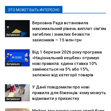
ЭТО МОЖЕТ БЫТЬ ИНТЕРЕСНО
Верховна Рада встановила
максимальний рівень виплат сім’ям
загиблих і зниклих безвісти
Актуально
захисників — 15 млн грн
Від 1 березня 2026 року програма
«Національний кешбек» отримує
нові правила: єдина ставка 10%
Актуально
замінюється на 5% або 15%,
залежно від категорії товарів
У Данії повідомили про нові
правила для біженців: кому можуть
відмовити у прихистку
Актуально
Майже три тисячі нових сімей було