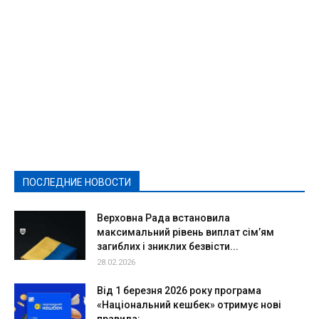
Featured
Актуально
Ваши права
Видеосюжеты
Власть
Выборы - 2021
Выборы-2020
Город
Досуг
Е-декларації
Здоровье
Конкурсы
Криминал и Происшествия
Культура
Новости
Образование
Политическая реклама
Реклама
Слово - народу
Спорт
Твори добро
Фоторепортажи
ПОСЛЕДНИЕ НОВОСТИ
Подробнее
Верховна Рада встановила
максимальний рівень виплат сім’ям
загиблих і зниклих безвісти...
28.02.2026
Від 1 березня 2026 року програма
«Національний кешбек» отримує нові
правила:...