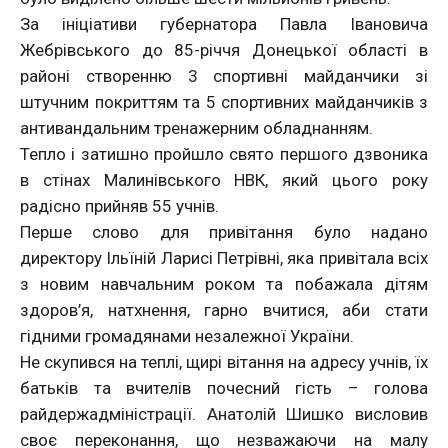
За ініціативи губернатора Павла Івановича
Жебрівського до 85-річчя Донецької області в
районі створенню 3 спортивні майданчики зі
штучним покриттям та 5 спортивних майданчиків з
антивандальним тренажерним обладнанням.
Тепло і затишно пройшло свято першого дзвоника
в стінах Малинівського НВК, який цього року
радісно прийняв 55 учнів.
Перше слово для привітання було надано
директору Ільїній Ларисі Петрівні, яка привітала всіх
з новим навчальним роком та побажала дітям
здоров’я, натхнення, гарно вчитися, аби стати
гідними громадянами незалежної України.
Не скупився на теплі, щирі вітання на адресу учнів, їх
батьків та вчителів почесний гість – голова
райдержадміністрації. Анатолій Шишко висловив
своє переконання, що незважаючи на малу