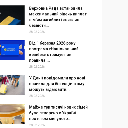
Верховна Рада встановила
максимальний рівень виплат
сім’ям загиблих і зниклих
безвісти...
28.02.2026
Від 1 березня 2026 року
програма «Національний
кешбек» отримує нові
правила:...
28.02.2026
У Данії повідомили про нові
правила для біженців: кому
можуть відмовити...
28.02.2026
Майже три тисячі нових сімей
було створено в Україні
протягом минулого...
28.02.2026