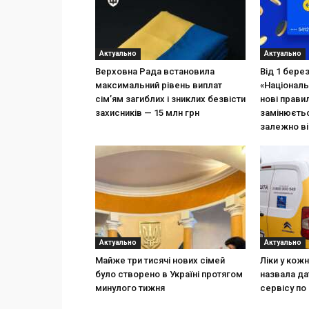
Актуально
Актуально
Верховна Рада встановила
Від 1 бере
максимальний рівень виплат
«Національ
сім’ям загиблих і зниклих безвісти
нові прави
захисників — 15 млн грн
замінюєтьс
залежно ві
Актуально
Актуально
Майже три тисячі нових сімей
Ліки у кож
було створено в Україні протягом
назвала да
минулого тижня
сервісу по 