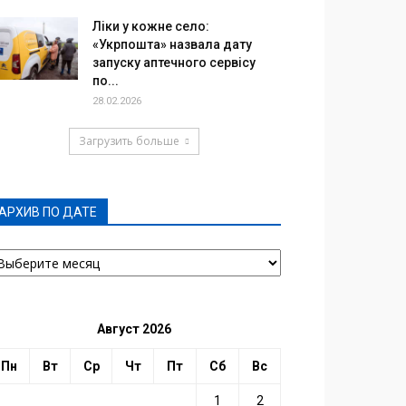
Ліки у кожне село:
«Укрпошта» назвала дату
запуску аптечного сервісу
по...
28.02.2026
Загрузить больше
АРХИВ ПО ДАТЕ
РХИВ
О
АТЕ
Август 2026
Пн
Вт
Ср
Чт
Пт
Сб
Вс
1
2