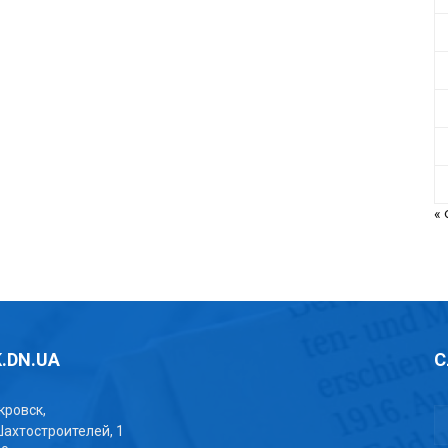
«
.DN.UA
С
окровск,
Шахтостроителей, 1