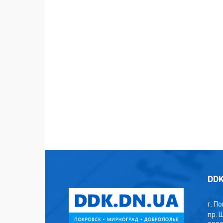
DDK
г. П
пр. 