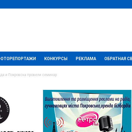
ФОТОРЕПОРТАЖИ
КОНКУРСЫ
РЕКЛАМА
ОБРАТНАЯ С
да и Покровска провели семинар
олья, Мирнограда и
ли семинар