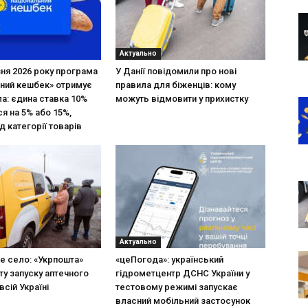
Актуально
зня 2026 року програма
У Данії повідомили про нові
ний кешбек» отримує
правила для біженців: кому
ла: єдина ставка 10%
можуть відмовити у прихистку
я на 5% або 15%,
д категорії товарів
Актуально
не село: «Укрпошта»
«цеПогода»: український
ту запуску аптечного
гідрометцентр ДСНС України у
всій Україні
тестовому режимі запускає
власний мобільний застосунок