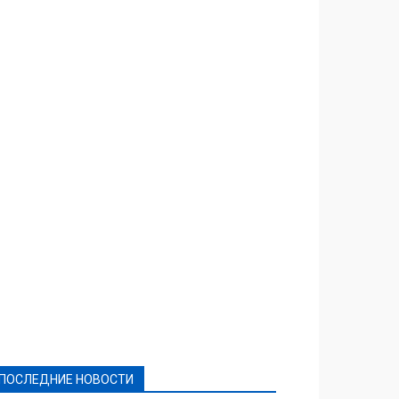
Featured
Актуально
Ваши права
Видеосюжеты
Власть
Выборы - 2021
Выборы-2020
Город
Досуг
Е-декларації
Здоровье
Конкурсы
Криминал и Происшествия
Культура
Новости
Образование
Политическая реклама
Реклама
Слово - народу
Спорт
Твори добро
Фоторепортажи
ПОСЛЕДНИЕ НОВОСТИ
Подробнее