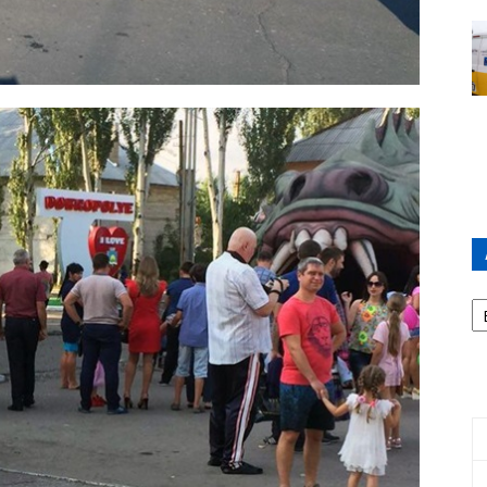
А
П
Д