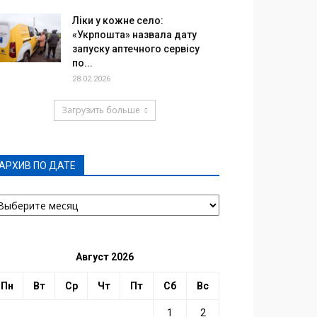
Ліки у кожне село:
«Укрпошта» назвала дату
запуску аптечного сервісу
по...
28.02.2026
Загрузить больше
АРХИВ ПО ДАТЕ
РХИВ
О
АТЕ
Август 2026
Пн
Вт
Ср
Чт
Пт
Сб
Вс
1
2