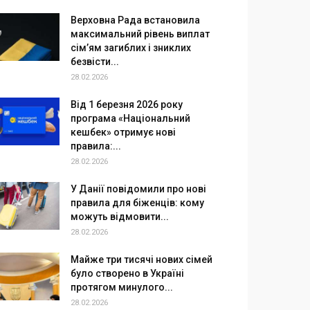
Верховна Рада встановила
максимальний рівень виплат
сім’ям загиблих і зниклих
безвісти...
28.02.2026
Від 1 березня 2026 року
програма «Національний
кешбек» отримує нові
правила:...
28.02.2026
У Данії повідомили про нові
правила для біженців: кому
можуть відмовити...
28.02.2026
Майже три тисячі нових сімей
було створено в Україні
протягом минулого...
28.02.2026