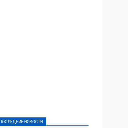
Featured
Актуально
Ваши права
Видеосюжеты
Власть
Выборы - 2021
Выборы-2020
Город
Досуг
Е-декларації
Здоровье
Конкурсы
Криминал и Происшествия
Культура
Новости
Образование
Политическая реклама
Реклама
Слово - народу
Спорт
Твори добро
Фоторепортажи
ПОСЛЕДНИЕ НОВОСТИ
Подробнее