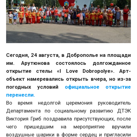
Сегодня, 24 августа, в Доброполье на площади
им. Арутюнова состоялось долгожданное
открытие стелы «I Lovе Dobropolye». Арт-
объект намеревались открыть вчера, но из-за
погодных условий
официальное открытие
перенесли.
Во время недолгой церемония руководитель
Департамента по социальному развитию ДТЭК
Виктория Гриб поздравила присутствующих, после
чего пришедшим на мероприятие вручили
воздушные шарики в форме сердец и пригласили