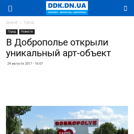
Домой
Город
Город
Новости
В Доброполье открыли
уникальный арт-объект
24 августа 2017 - 16:07
Facebook
Twitter
Telegram
WhatsApp
Vibe