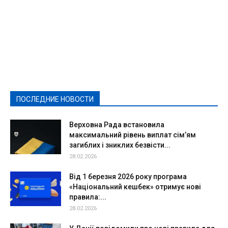
Featured
Актуально
Ваши права
Видеосюжеты
Власть
Выборы - 2021
Выборы-2020
Город
Досуг
Е-декларації
Здоровье
Конкурсы
Криминал и Происшествия
Культура
Новости
Образование
Политическая реклама
Реклама
Слово - народу
Спорт
Твори добро
Фоторепортажи
ПОСЛЕДНИЕ НОВОСТИ
Подробнее
Верховна Рада встановила
максимальний рівень виплат сім’ям
загиблих і зниклих безвісти...
28.02.2026
Від 1 березня 2026 року програма
«Національний кешбек» отримує нові
правила:...
28.02.2026