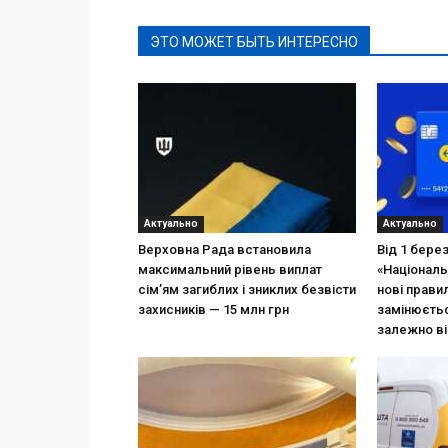
ЭТО МОЖЕТ БЫТЬ ИНТЕРЕСНО
Актуально
Актуально
Верховна Рада встановила
Від 1 бере
максимальний рівень виплат
«Національ
сім’ям загиблих і зниклих безвісти
нові прави
захисників — 15 млн грн
замінюєтьс
залежно ві