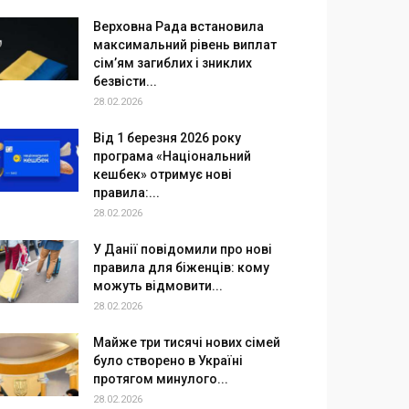
Верховна Рада встановила
максимальний рівень виплат
сім’ям загиблих і зниклих
безвісти...
28.02.2026
Від 1 березня 2026 року
програма «Національний
кешбек» отримує нові
правила:...
28.02.2026
У Данії повідомили про нові
правила для біженців: кому
можуть відмовити...
28.02.2026
Майже три тисячі нових сімей
було створено в Україні
протягом минулого...
28.02.2026