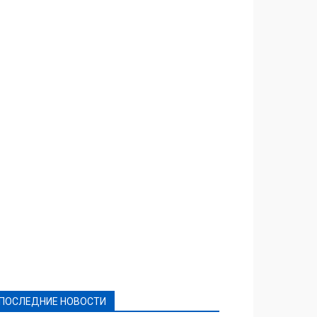
Featured
Актуально
Ваши права
Видеосюжеты
Власть
Выборы - 2021
Выборы-2020
Город
Досуг
Е-декларації
Здоровье
Конкурсы
Криминал и Происшествия
Культура
Новости
Образование
Политическая реклама
Реклама
Слово - народу
Спорт
Твори добро
Фоторепортажи
ПОСЛЕДНИЕ НОВОСТИ
Подробнее