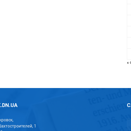
«
.DN.UA
С
окровск,
Шахтостроителей, 1