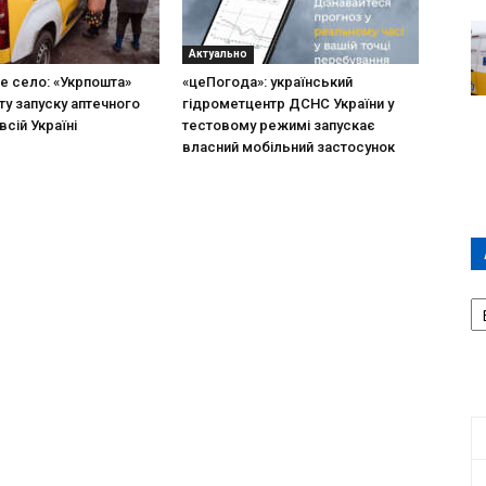
Актуально
не село: «Укрпошта»
«цеПогода»: український
ту запуску аптечного
гідрометцентр ДСНС України у
всій Україні
тестовому режимі запускає
власний мобільний застосунок
А
П
Д