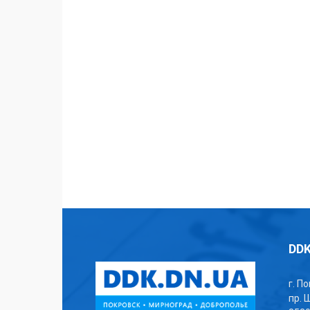
DDK
г. П
пр. 