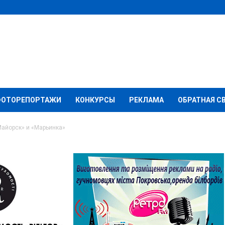
ФОТОРЕПОРТАЖИ
КОНКУРСЫ
РЕКЛАМА
ОБРАТНАЯ С
«Майорск» и «Марьинка»
утра у КПВВ «Майорск»