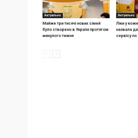
Актуально
Актуально
Майже три тисячі нових сімей
Ліки у кож
було створено в Україні протягом
назвала да
минулого тижня
сервісу по 