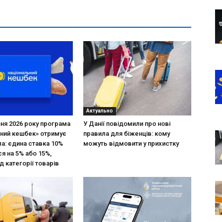
Актуально
зня 2026 року програма
У Данії повідомили про нові
ний кешбек» отримує
правила для біженців: кому
ла: єдина ставка 10%
можуть відмовити у прихистку
я на 5% або 15%,
д категорії товарів