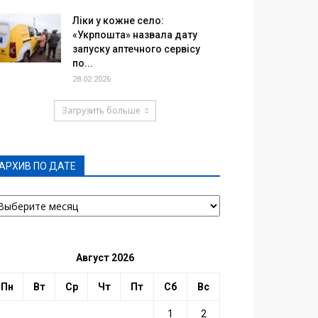
Ліки у кожне село:
«Укрпошта» назвала дату
запуску аптечного сервісу
по...
28.02.2026
Загрузить больше
АРХИВ ПО ДАТЕ
РХИВ
О
АТЕ
Август 2026
Пн
Вт
Ср
Чт
Пт
Сб
Вс
1
2