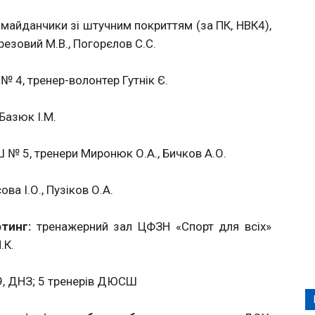
майданчики зі штучним покриттям (за ПК, НВК4),
ерезовий М.В., Погорєлов С.С.
 4, тренер-волонтер Гутнік Є.
Базюк І.М.
 № 5, тренери Миронюк О.А., Бичков А.О.
ва І.О., Пузіков О.А.
тинг:
тренажерний зал ЦФЗН «Спорт для всіх»
.К.
, ДНЗ; 5 тренерів ДЮСШ