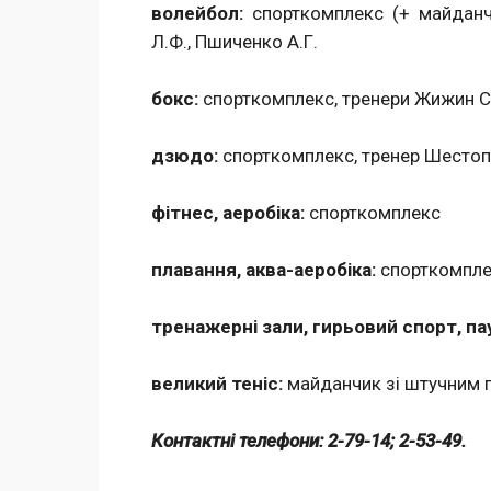
волейбол:
спорткомплекс (+ майданч
Л.Ф., Пшиченко А.Г.
бокс:
спорткомплекс, тренери Жижин С.
дзюдо:
спорткомплекс, тренер Шестоп
фітнес, аеробіка:
спорткомплекс
плавання, аква-аеробіка:
спорткомпле
тренажерні зали, гирьовий спорт, па
великий теніс:
майданчик зі штучним 
Контактні телефони: 2-79-14; 2-53-49.