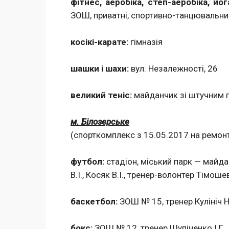
фітнес, аеробіка, степ-аеробіка, йо
ЗОШ, приватні, спортивно-танцювальний
косікі-карате:
гімназія
шашки і шахи:
вул. Незалежності, 26
великий теніс:
майданчик зі штучним 
м. Білозерське
(спорткомплекс з 15.05.2017 на ремонт
футбол:
стадіон, міський парк — майда
В.І., Косяк В.І., тренер-волонтер Тімоше
баскетбол:
ЗОШ № 15, тренер Кулініч Н
бокс:
ЗОШ № 12, тренер Шупіченко І.Г.