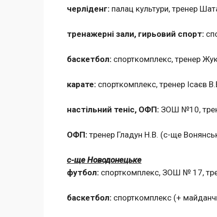
черліденг:
палац культури, тренер Шат
тренажерні зали, гирьовий спорт:
сп
баскетбол:
спорткомплекс, тренер Жук
карате:
спорткомплекс, тренер Ісаєв В.
настільний теніс, ОФП:
ЗОШ №10, трен
ОФП:
тренер Гладун Н.В. (с-ще Вонянськ
с-ще Новодонецьке
футбол:
спорткомплекс, ЗОШ № 17, трен
баскетбол:
спорткомплекс (+ майданчик