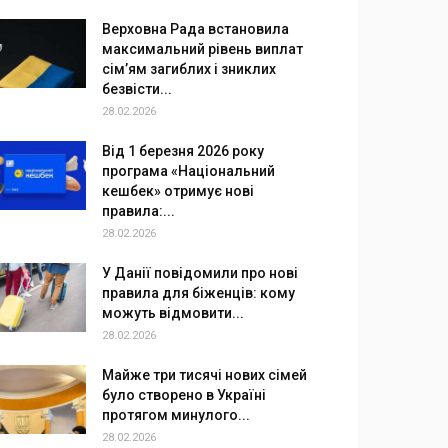
Верховна Рада встановила
максимальний рівень виплат
сім’ям загиблих і зниклих
безвісти...
28.02.2026
Від 1 березня 2026 року
програма «Національний
кешбек» отримує нові
правила:...
28.02.2026
У Данії повідомили про нові
правила для біженців: кому
можуть відмовити...
28.02.2026
Майже три тисячі нових сімей
було створено в Україні
протягом минулого...
28.02.2026