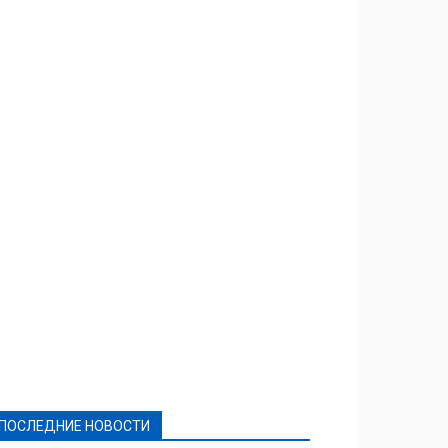
Featured
Актуально
Ваши права
Видеосюжеты
Власть
Выборы - 2021
Выборы-2020
Город
Досуг
Е-декларації
Здоровье
Конкурсы
Криминал и Происшествия
Культура
Новости
Образование
Политическая реклама
Реклама
Слово - народу
Спорт
Твори добро
Фоторепортажи
ПОСЛЕДНИЕ НОВОСТИ
Подробнее