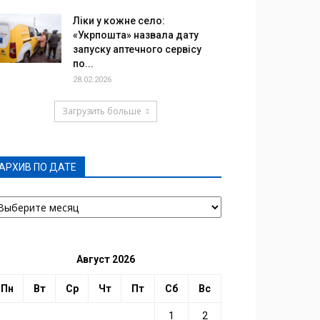
Ліки у кожне село:
«Укрпошта» назвала дату
запуску аптечного сервісу
по...
28.02.2026
Загрузить больше
АРХИВ ПО ДАТЕ
РХИВ
О
АТЕ
Август 2026
Пн
Вт
Ср
Чт
Пт
Сб
Вс
1
2