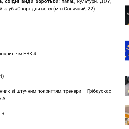
га, східні види боротьби:
палац культури, ДОУ,
 клуб «Спорт для всіх» (м-н Сонячний, 22)
покриттям НВК 4
і)
нчик зі штучним покриттям, тренери — Грібаускас
в А.
.В.