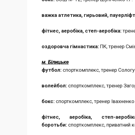
важка атлетика, гирьовий, пауерліфт
фітнес, аеробіка, степ-аеробіка:
трене
оздоровча гімнастика:
ПК, тренер Смія
м. Білицьке
футбол:
спорткомплекс, тренер Сологу
волейбол:
спорткомплекс, тренер Загорі
бокс:
спорткомплекс, тренер Івахненко 
фітнес, аеробіка, степ-аероб
боротьби:
спорткомплекс, приватний 