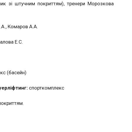
ик зі штучним покриттям), тренери Морозкова
А., Комаров А.А.
алова Е.С.
кс (басейн)
уерліфтинг:
спорткомплекс
покриттям.