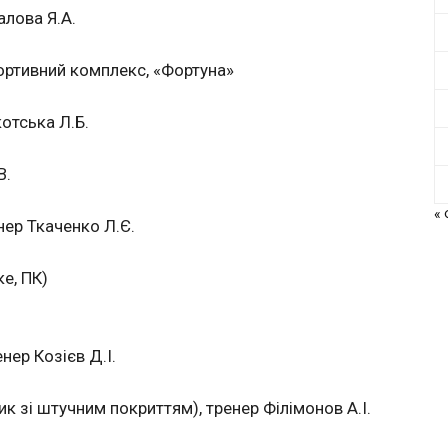
алова Я.А.
ортивний комплекс, «Фортуна»
отська Л.Б.
В.
«
ер Ткаченко Л.Є.
е, ПК)
ер Козієв Д.І.
 зі штучним покриттям), тренер Філімонов А.І.