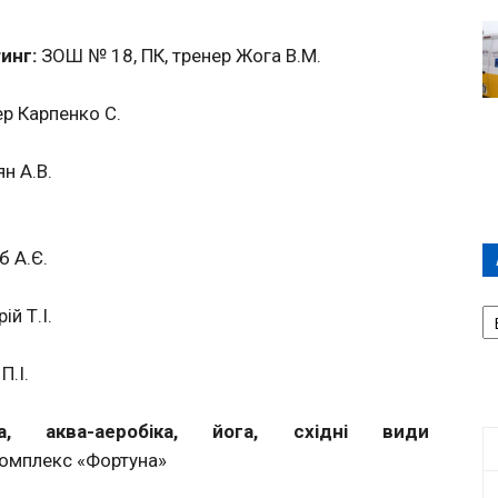
инг:
ЗОШ № 18, ПК, тренер Жога В.М.
р Карпенко С.
н А.В.
б А.Є.
А
й Т.І.
П
Д
П.І.
іка, аква-аеробіка, йога, східні види
комплекс «Фортуна»