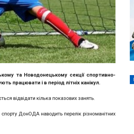
цькому та Новодонецькому секції спортивно-
ь працювати і в період літніх канікул.
ться відвідати кілька показових занять.
 i спорту ДонОДА наводить перелік різноманітних