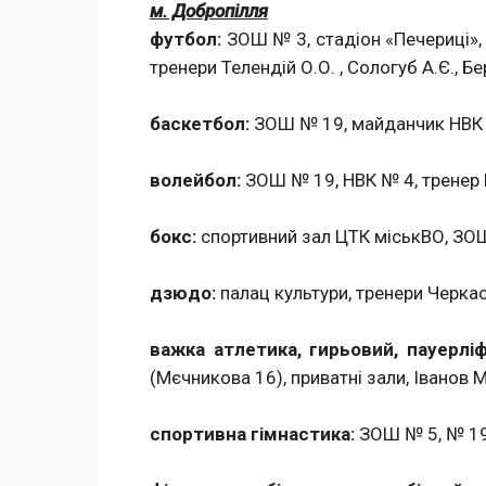
м. Добропілля
футбол:
ЗОШ № 3, стадіон «Печериці», 
тренери Телендій О.О. , Сологуб А.Є., Б
баскетбол:
ЗОШ № 19, майданчик НВК №
волейбол:
ЗОШ № 19, НВК № 4, тренер 
бокс:
спортивний зал ЦТК міськВО, ЗОШ
дзюдо:
палац культури, тренери Черкасо
важка атлетика, гирьовий, пауерліф
(Мєчникова 16), приватні зали, Іванов М
спортивна гімнастика:
ЗОШ № 5, № 19