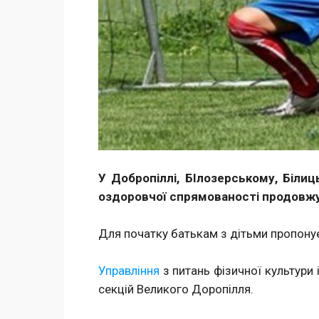
У Добропіллі, БІлозерському, Біли
оздоровчої спрямованості продовжуют
Для початку батькам з дітьми пропонує
Управління
з питань фiзичної культури
секцій Великого Доропілля.