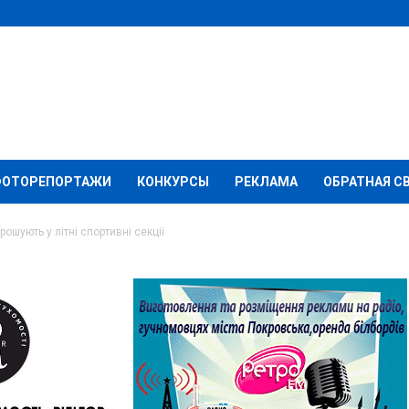
ФОТОРЕПОРТАЖИ
КОНКУРСЫ
РЕКЛАМА
ОБРАТНАЯ С
ошують у літні спортивні секції
обропілля запрошують
екції