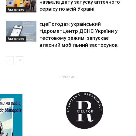
назвала дату запуску аптечного
сервісу по всій Україні
Актуально
«цеПогода»: український
гідрометцентр ДСНС України у
тестовому режимі запускає
Актуально
власний мобільний застосунок
- Реклама -