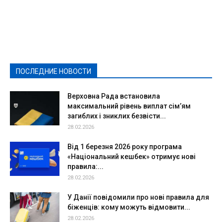
Featured
Актуально
Ваши права
Видеосюжеты
Власть
Выборы - 2021
Выборы-2020
Город
Досуг
Е-декларації
Здоровье
Конкурсы
Криминал и Происшествия
Культура
Новости
Образование
Политическая реклама
Реклама
Слово - народу
Спорт
Твори добро
Фоторепортажи
ПОСЛЕДНИЕ НОВОСТИ
Подробнее
Верховна Рада встановила
максимальний рівень виплат сім’ям
загиблих і зниклих безвісти...
28.02.2026
Від 1 березня 2026 року програма
«Національний кешбек» отримує нові
правила:...
28.02.2026
У Данії повідомили про нові правила для
біженців: кому можуть відмовити...
28.02.2026