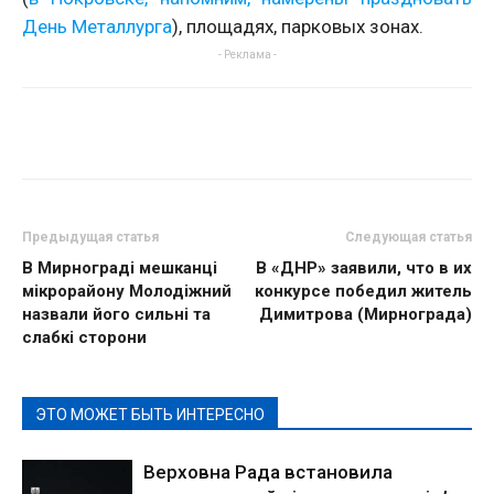
День Металлурга
), площадях, парковых зонах.
- Реклама -
Предыдущая статья
Следующая статья
В Мирнограді мешканці
В «ДНР» заявили, что в их
мікрорайону Молодіжний
конкурсе победил житель
назвали його сильні та
Димитрова (Мирнограда)
слабкі сторони
ЭТО МОЖЕТ БЫТЬ ИНТЕРЕСНО
Верховна Рада встановила