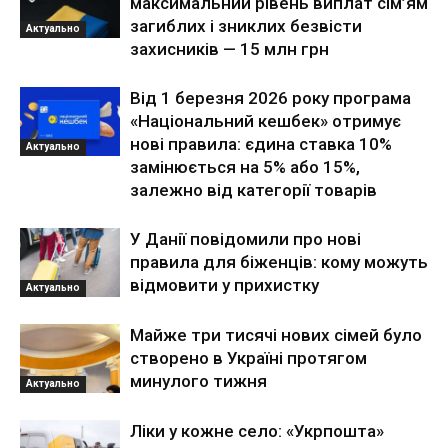
максимальний рівень виплат сім’ям
загиблих і зниклих безвісти
Актуально
захисників — 15 млн грн
Від 1 березня 2026 року програма
«Національний кешбек» отримує
нові правила: єдина ставка 10%
Актуально
замінюється на 5% або 15%,
залежно від категорії товарів
У Данії повідомили про нові
правила для біженців: кому можуть
відмовити у прихистку
Актуально
Майже три тисячі нових сімей було
створено в Україні протягом
минулого тижня
Актуально
Ліки у кожне село: «Укрпошта»