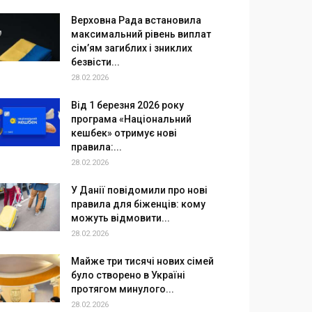
Верховна Рада встановила
максимальний рівень виплат
сім’ям загиблих і зниклих
безвісти...
28.02.2026
Від 1 березня 2026 року
програма «Національний
кешбек» отримує нові
правила:...
28.02.2026
У Данії повідомили про нові
правила для біженців: кому
можуть відмовити...
28.02.2026
Майже три тисячі нових сімей
було створено в Україні
протягом минулого...
28.02.2026