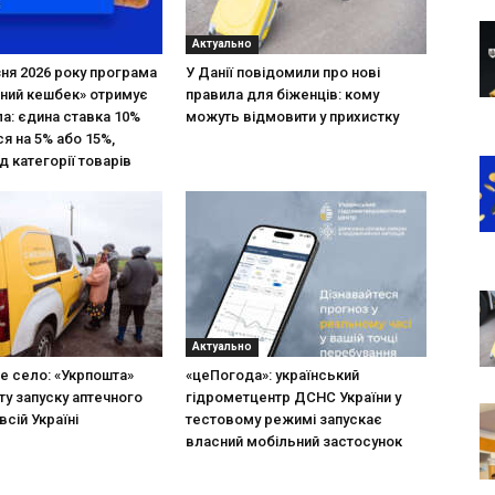
Актуально
зня 2026 року програма
У Данії повідомили про нові
ний кешбек» отримує
правила для біженців: кому
ла: єдина ставка 10%
можуть відмовити у прихистку
я на 5% або 15%,
д категорії товарів
Актуально
не село: «Укрпошта»
«цеПогода»: український
ту запуску аптечного
гідрометцентр ДСНС України у
всій Україні
тестовому режимі запускає
власний мобільний застосунок