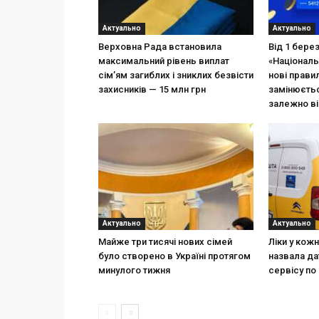
Актуально
Актуально
Верховна Рада встановила
Від 1 бере
максимальний рівень виплат
«Національ
сім’ям загиблих і зниклих безвісти
нові прави
захисників — 15 млн грн
замінюєтьс
залежно ві
Актуально
Актуально
Майже три тисячі нових сімей
Ліки у кож
було створено в Україні протягом
назвала да
минулого тижня
сервісу по 