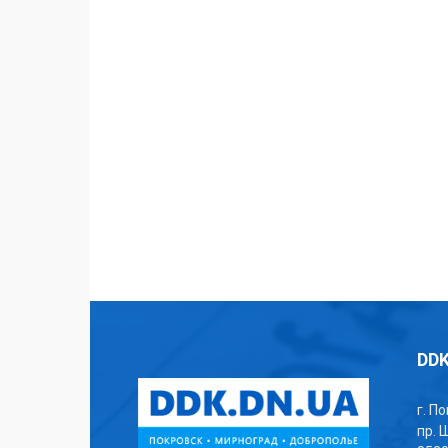
DDK
г. П
пр. 