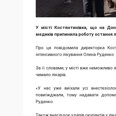
У місті Костянтинівка, що на Дон
медиків припинила роботу остання л
Про це повідомила директорка Костя
інтенсивного лікування Олена Руденко.
За її словами, у місті вже неможливо 
чимало лікарів.
«У нас уже виїхали усі анестезіоло
повиїжджали, тому надавати допом
Руденко.
Також внаслідок ударів окупантів у лік