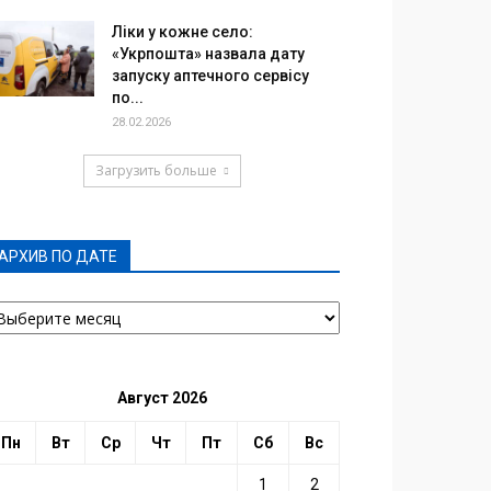
Ліки у кожне село:
«Укрпошта» назвала дату
запуску аптечного сервісу
по...
28.02.2026
Загрузить больше
АРХИВ ПО ДАТЕ
РХИВ
О
АТЕ
Август 2026
Пн
Вт
Ср
Чт
Пт
Сб
Вс
1
2