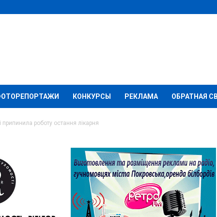
ФОТОРЕПОРТАЖИ
КОНКУРСЫ
РЕКЛАМА
ОБРАТНАЯ С
і припинила роботу остання лікарня
а Донеччині
 остання лікарня