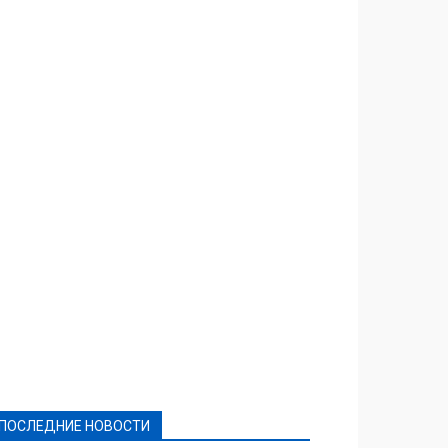
Featured
Актуально
Ваши права
Видеосюжеты
Власть
Выборы - 2021
Выборы-2020
Город
Досуг
Е-декларації
Здоровье
Конкурсы
Криминал и Происшествия
Культура
Новости
Образование
Политическая реклама
Реклама
Слово - народу
Спорт
Твори добро
Фоторепортажи
ПОСЛЕДНИЕ НОВОСТИ
Подробнее