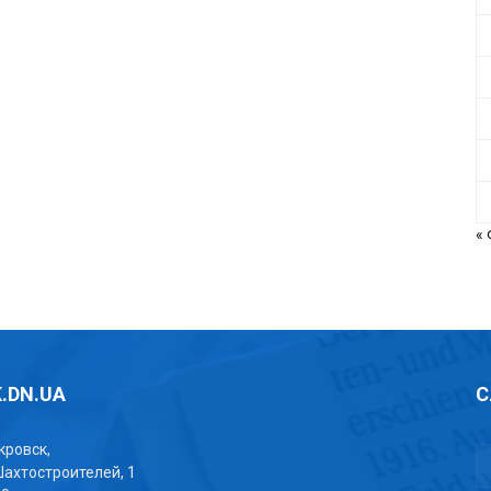
«
.DN.UA
С
окровск,
Шахтостроителей, 1