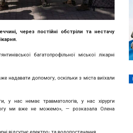
еччині, через постійні обстріли та нестачу
ікарня.
нтинівської багатопрофільної міської лікарні
вже надавати допомогу, оскільки з міста виїхали
ги, у нас немає травматологів, у нас хірурги
огу ми вже не можемо», — розказала Олена
арні відсутнє електро- та водопостачання