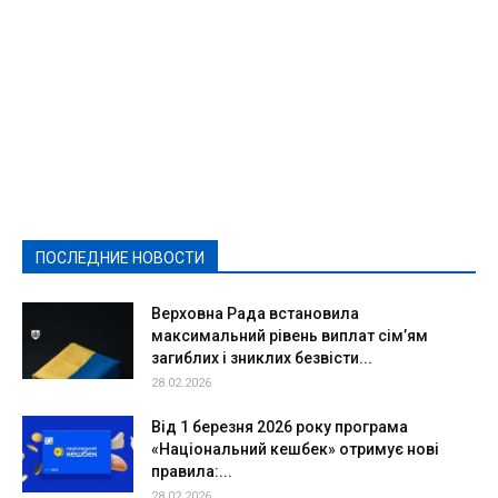
Featured
Актуально
Ваши права
Видеосюжеты
Власть
Выборы - 2021
Выборы-2020
Город
Досуг
Е-декларації
Здоровье
Конкурсы
Криминал и Происшествия
Культура
Новости
Образование
Политическая реклама
Реклама
Слово - народу
Спорт
Твори добро
Фоторепортажи
ПОСЛЕДНИЕ НОВОСТИ
Подробнее
Верховна Рада встановила
максимальний рівень виплат сім’ям
загиблих і зниклих безвісти...
28.02.2026
Від 1 березня 2026 року програма
«Національний кешбек» отримує нові
правила:...
28.02.2026