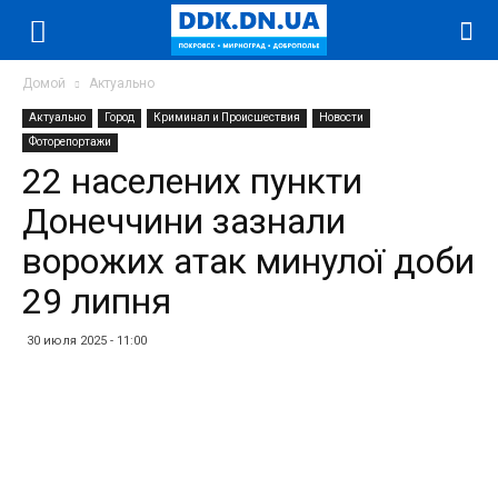
Домой
Актуально
Актуально
Город
Криминал и Происшествия
Новости
Фоторепортажи
22 населених пункти
Донеччини зазнали
ворожих атак минулої доби
29 липня
30 июля 2025 - 11:00
Facebook
Twitter
Telegram
WhatsApp
Vibe