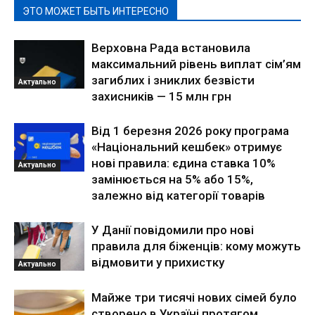
ЭТО МОЖЕТ БЫТЬ ИНТЕРЕСНО
Верховна Рада встановила
максимальний рівень виплат сім’ям
загиблих і зниклих безвісти
Актуально
захисників — 15 млн грн
Від 1 березня 2026 року програма
«Національний кешбек» отримує
нові правила: єдина ставка 10%
Актуально
замінюється на 5% або 15%,
залежно від категорії товарів
У Данії повідомили про нові
правила для біженців: кому можуть
відмовити у прихистку
Актуально
Майже три тисячі нових сімей було
створено в Україні протягом