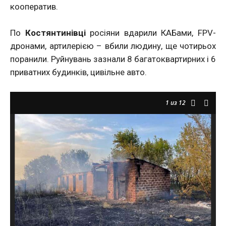
кооператив.
По
Костянтинівці
росіяни вдарили КАБами, FPV-
дронами, артилерією – вбили людину, ще чотирьох
поранили. Руйнувань зазнали 8 багатоквартирних і 6
приватних будинків, цивільне авто.
1
из 12