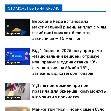
ЭТО МОЖЕТ БЫТЬ ИНТЕРЕСНО
Верховна Рада встановила
максимальний рівень виплат сім’ям
загиблих і зниклих безвісти
Актуально
захисників — 15 млн грн
Від 1 березня 2026 року програма
«Національний кешбек» отримує
нові правила: єдина ставка 10%
Актуально
замінюється на 5% або 15%,
залежно від категорії товарів
У Данії повідомили про нові
правила для біженців: кому можуть
відмовити у прихистку
Актуально
Майже три тисячі нових сімей було