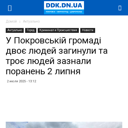
Домой
Актуально
Актуально
Город
Криминал и Происшествия
Новости
У Покровській громаді
двоє людей загинули та
троє людей зазнали
поранень 2 липня
2 июля 2025 - 13:12
Facebook
Twitter
Telegram
WhatsApp
Vibe