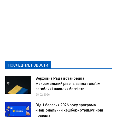
Featured
Актуально
Ваши права
Видеосюжеты
Власть
Выборы - 2021
Выборы-2020
Город
Досуг
Е-декларації
Здоровье
Конкурсы
Криминал и Происшествия
Культура
Новости
Образование
Политическая реклама
Реклама
Слово - народу
Спорт
Твори добро
Фоторепортажи
ПОСЛЕДНИЕ НОВОСТИ
Подробнее
Верховна Рада встановила
максимальний рівень виплат сім’ям
загиблих і зниклих безвісти...
28.02.2026
Від 1 березня 2026 року програма
«Національний кешбек» отримує нові
правила:...