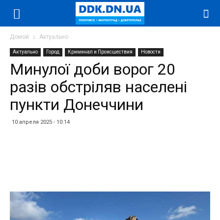
Домой
Актуально
Актуально
Город
Криминал и Происшествия
Новости
Минулої доби ворог 20
разів обстріляв населені
пункти Донеччини
10 апреля 2025 - 10:14
Facebook
Twitter
Telegram
WhatsApp
Vibe