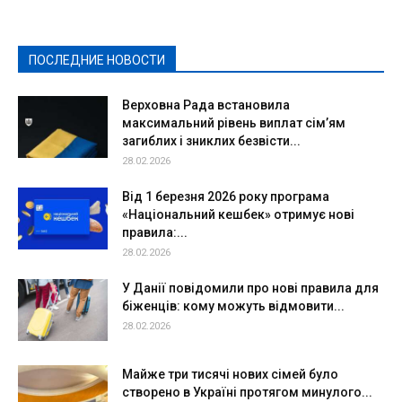
Культура
Новости
Образование
Политическая реклама
Реклама
Слово - народу
Спорт
Твори добро
Фоторепортажи
ПОСЛЕДНИЕ НОВОСТИ
Подробнее
Верховна Рада встановила
максимальний рівень виплат сім’ям
загиблих і зниклих безвісти...
28.02.2026
Від 1 березня 2026 року програма
«Національний кешбек» отримує нові
правила:...
28.02.2026
У Данії повідомили про нові правила для
біженців: кому можуть відмовити...
28.02.2026
Майже три тисячі нових сімей було
створено в Україні протягом минулого...