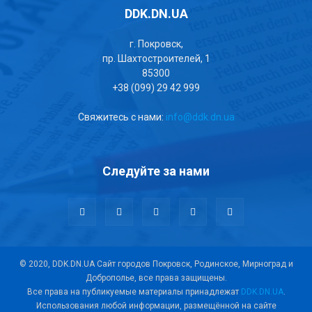
DDK.DN.UA
г. Покровск,
пр. Шахтостроителей, 1
85300
+38 (099) 29 42 999
Свяжитесь с нами:
info@ddk.dn.ua
Следуйте за нами
© 2020, DDK.DN.UA Сайт городов Покровск, Родинское, Мирноград и
Доброполье, все права защищены.
Все права на публикуемые материалы принадлежат
DDK.DN.UA
.
Использования любой информации, размещённой на сайте