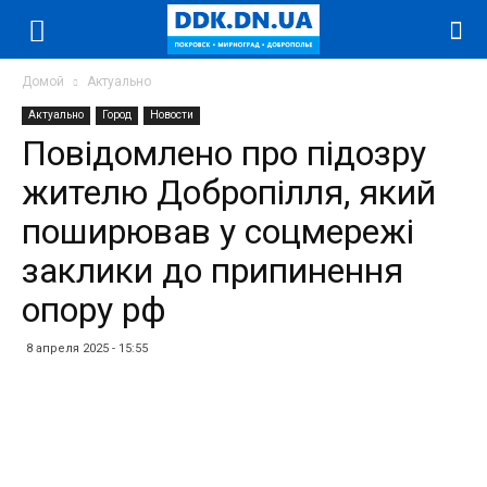
Домой
Актуально
Актуально
Город
Новости
Повідомлено про підозру
жителю Добропілля, який
поширював у соцмережі
заклики до припинення
опору рф
8 апреля 2025 - 15:55
Facebook
Twitter
Telegram
WhatsApp
Vibe