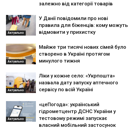
залежно від категорії товарів
У Данії повідомили про нові
правила для біженців: кому можуть
відмовити у прихистку
Актуально
Майже три тисячі нових сімей було
створено в Україні протягом
минулого тижня
Актуально
Ліки у кожне село: «Укрпошта»
назвала дату запуску аптечного
сервісу по всій Україні
Актуально
«цеПогода»: український
гідрометцентр ДСНС України у
тестовому режимі запускає
Актуально
власний мобільний застосунок