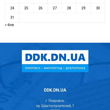
24
25
26
27
28
29
30
31
« Фев
DDK.DN.UA
г. Покровск,
пр. Шахтостроителей, 1