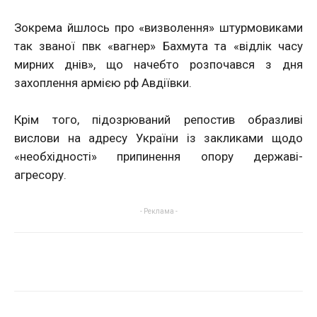
Зокрема йшлось про «визволення» штурмовиками
так званої пвк «вагнер» Бахмута та «відлік часу
мирних днів», що начебто розпочався з дня
захоплення армією рф Авдіївки.
Крім того, підозрюваний репостив образливі
вислови на адресу України із закликами щодо
«необхідності» припинення опору державі-
агресору.
- Реклама -