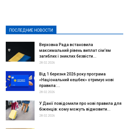
Видеосюжеты
Власть
Выборы - 2021
Выборы-2020
Город
Досуг
Е-декларації
Здоровье
Конкурсы
Криминал и Происшествия
Культура
Новости
Образование
Политическая реклама
Реклама
Слово - народу
Спорт
Твори добро
Фоторепортажи
ПОСЛЕДНИЕ НОВОСТИ
Подробнее
Верховна Рада встановила
максимальний рівень виплат сім’ям
загиблих і зниклих безвісти...
28.02.2026
Від 1 березня 2026 року програма
«Національний кешбек» отримує нові
правила:...
28.02.2026
У Данії повідомили про нові правила для
біженців: кому можуть відмовити...
28.02.2026