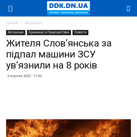
Домой
Актуально
Актуально
Криминал и Происшествия
Новости
Жителя Словʼянська за
підпал машини ЗСУ
увʼязнили на 8 років
5 апреля 2025 - 17:40
Facebook
Twitter
Telegram
WhatsApp
Vibe