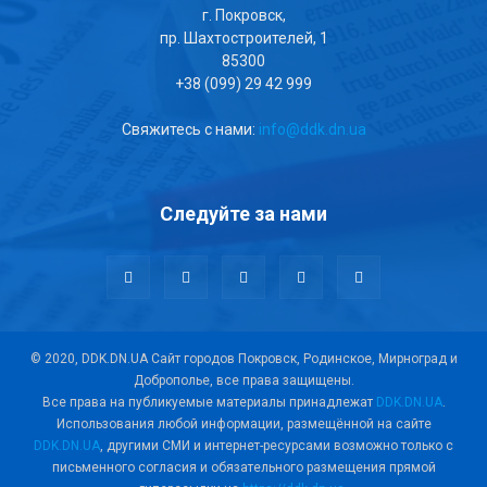
г. Покровск,
пр. Шахтостроителей, 1
85300
+38 (099) 29 42 999
Свяжитесь с нами:
info@ddk.dn.ua
Следуйте за нами
© 2020, DDK.DN.UA Сайт городов Покровск, Родинское, Мирноград и
Доброполье, все права защищены.
Все права на публикуемые материалы принадлежат
DDK.DN.UA
.
Использования любой информации, размещённой на сайте
DDK.DN.UA
, другими СМИ и интернет-ресурсами возможно только с
письменного согласия и обязательного размещения прямой