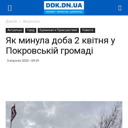
Домой
Актуально
Актуально
Город
Криминал и Происшествия
Новости
Як минула доба 2 квітня у
Покровській громаді
3 апреля 2025 - 09:29
Facebook
Twitter
Telegram
WhatsApp
Vibe