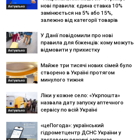
нові правила: єдина ставка 10%
Актуально
замінюється на 5% або 15%,
залежно від категорії товарів
У Данії повідомили про нові
правила для біженців: кому можуть
відмовити у прихистку
Актуально
Майже три тисячі нових сімей було
створено в Україні протягом
минулого тижня
Актуально
Ліки у кожне село: «Укрпошта»
назвала дату запуску аптечного
сервісу по всій Україні
Актуально
«цеПогода»: український
гідрометцентр ДСНС України у
тестовому режимі запускає