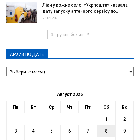
Ліки у кожне село: «Укрпошта» назвала
дату запуску аптечного сервісу по...
28.02.2026
Загрузить больше
АРХИВ ПО ДАТЕ
АРХИВ
ПО
ДАТЕ
Август 2026
Пн
Вт
Ср
Чт
Пт
Сб
Вс
1
2
3
4
5
6
7
8
9